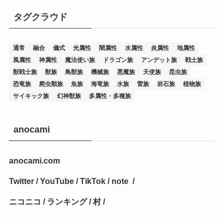
タグクラウド
(36)
(19)
(5)
(47)
(1)
(1)
(1)
(14)
(12)
(32)
(15)
(7)
(2)
(1)
(2)
(2)
(1)
(1)
通常
融合
儀式
光属性
闇属性
水属性
炎属性
地属性
(8)
(4)
(9)
(1)
(1)
(59)
(3)
(1)
(2)
(1)
(3)
(1)
(3)
(1)
(1)
(1)
風属性
神属性
魔法使い族
ドラゴン族
アンデット族
戦士族
獣戦士族
獣族
鳥獣族
機械族
悪魔族
天使族
昆虫族
(12)
(11)
(21)
(5)
(23)
(33)
(12)
(1)
(4)
(1)
(1)
(1)
(4)
(1)
(1)
(2)
(4)
(1)
(2)
(1)
(3)
恐竜族
爬虫類族
魚族
海竜族
水族
雷族
岩石族
植物族
サイキック族
幻神獣族
多属性・多種族
(14)
(1)
(15)
(17)
(7)
(1)
(2)
(2)
(1)
(1)
(1)
(2)
(2)
(2)
(2)
(5)
(5)
(1)
(1)
(1)
(2)
(1)
(1)
(20)
(5)
(7)
(34)
(2)
(2)
(4)
(12)
(1)
(1)
(1)
(2)
(5)
(2)
(3)
(1)
(1)
(1)
(1)
(2)
(1)
(2)
(1)
(1)
(1)
anocami
(27)
(1)
(10)
(14)
(24)
(4)
(1)
(3)
(2)
(1)
(11)
(1)
(5)
(4)
(1)
(4)
(3)
(4)
(1)
(2)
(2)
(3)
(2)
(1)
anocami.com
(2)
(4)
(3)
(1)
(16)
(24)
(4)
(1)
(1)
(1)
(1)
(2)
(1)
(1)
(1)
(5)
(1)
(10)
(1)
(4)
(109)
(3)
(1)
(2)
(1)
(1)
(2)
(1)
Twitter
/
YouTube
/
TikTok
/
note
/
(5)
(2)
(1)
(31)
(7)
(1)
(1)
(1)
(1)
(1)
(3)
(1)
(1)
(1)
(3)
(4)
(5)
(2)
(14)
(1)
(28)
(1)
ニコニコ
/
ランキング
/
村
/
(1)
(40)
(4)
(1)
(2)
(1)
(1)
(1)
(1)
(2)
(2)
(2)
(3)
(2)
(1)