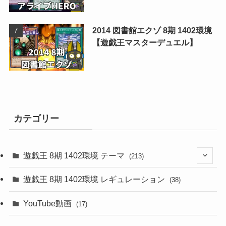
2014 図書館エクゾ 8期 1402環境
【遊戯王マスターデュエル】
カテゴリー
遊戯王 8期 1402環境 テーマ
(213)
(76)
遊戯王 8期 1402環境 レギュレーション
(38)
(19)
(67)
YouTube動画
(17)
(7)
(25)
(54)
(5)