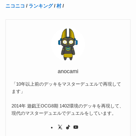
ニコニコ
/
ランキング
/
村
/
(2)
(15)
(22)
(3)
(1)
(2)
(1)
(1)
(1)
(1)
(1)
(2)
(1)
(1)
(22)
(3)
(4)
(1)
(1)
(7)
(3)
(7)
(1)
(1)
(3)
(1)
(4)
(2)
(2)
(3)
(1)
(3)
(2)
(2)
anocami
(3)
「10年以上前のデッキをマスターデュエルで再現して
(1)
ます」
2014年 遊戯王OCG8期 1402環境のデッキを再現して、
現代のマスターデュエルでデュエルをしています。