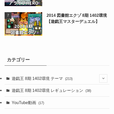
2014 図書館エクゾ 8期 1402環境
【遊戯王マスターデュエル】
カテゴリー
遊戯王 8期 1402環境 テーマ
(213)
(76)
遊戯王 8期 1402環境 レギュレーション
(38)
(19)
(67)
YouTube動画
(17)
(7)
(25)
(54)
(5)