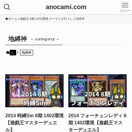
anocami.com
メニュー
ホーム
遊戯王 8期 1402環境 テーマ
さ行
し
地縛神
地縛神
– category –
し
地縛神
2014 時縛Sin 8期 1402環境
2014 フォーチュンレディ 8
【遊戯王マスターデュエ
期 1402環境【遊戯王マス
ル】
ターデュエル】