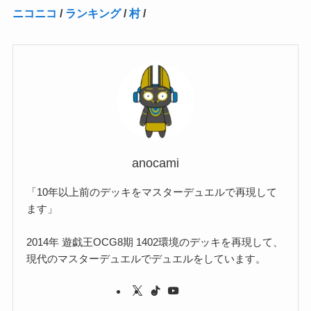
ニコニコ
/
ランキング
/
村
/
(2)
(15)
(22)
(3)
(1)
(2)
(1)
(1)
(1)
(1)
(1)
(2)
(1)
(1)
(22)
(3)
(4)
(1)
(1)
(7)
(3)
(7)
(1)
(1)
(3)
(1)
(4)
(2)
(2)
(3)
(1)
(3)
(2)
(2)
anocami
(3)
「10年以上前のデッキをマスターデュエルで再現して
(1)
ます」
2014年 遊戯王OCG8期 1402環境のデッキを再現して、
現代のマスターデュエルでデュエルをしています。