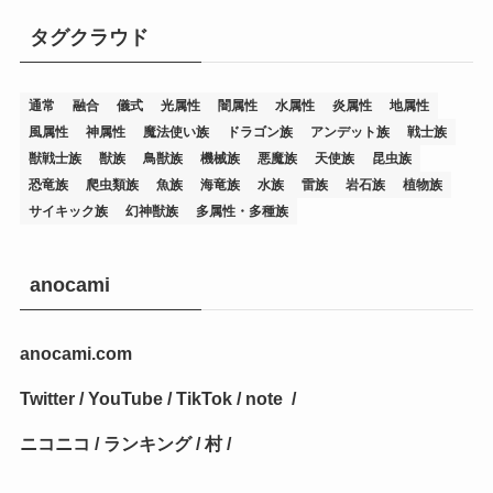
タグクラウド
(36)
(19)
(5)
(47)
(1)
(1)
(1)
(14)
(12)
(32)
(15)
(7)
(2)
(1)
(2)
(2)
(1)
(1)
通常
融合
儀式
光属性
闇属性
水属性
炎属性
地属性
(8)
(4)
(9)
(1)
(1)
(59)
(3)
(1)
(2)
(1)
(3)
(1)
(3)
(1)
(1)
(1)
風属性
神属性
魔法使い族
ドラゴン族
アンデット族
戦士族
獣戦士族
獣族
鳥獣族
機械族
悪魔族
天使族
昆虫族
(12)
(11)
(21)
(5)
(23)
(33)
(12)
(1)
(4)
(1)
(1)
(1)
(4)
(1)
(1)
(2)
(4)
(1)
(2)
(1)
(3)
恐竜族
爬虫類族
魚族
海竜族
水族
雷族
岩石族
植物族
サイキック族
幻神獣族
多属性・多種族
(14)
(1)
(15)
(17)
(7)
(1)
(2)
(2)
(1)
(1)
(1)
(2)
(2)
(2)
(2)
(5)
(5)
(1)
(1)
(1)
(2)
(1)
(1)
(20)
(5)
(7)
(34)
(2)
(2)
(4)
(12)
(1)
(1)
(1)
(2)
(5)
(2)
(3)
(1)
(1)
(1)
(1)
(2)
(1)
(2)
(1)
(1)
(1)
anocami
(27)
(1)
(10)
(14)
(24)
(4)
(1)
(3)
(2)
(1)
(11)
(1)
(5)
(4)
(1)
(4)
(3)
(4)
(1)
(2)
(2)
(3)
(2)
(1)
anocami.com
(2)
(4)
(3)
(1)
(16)
(24)
(4)
(1)
(1)
(1)
(1)
(2)
(1)
(1)
(1)
(5)
(1)
(10)
(1)
(4)
(109)
(3)
(1)
(2)
(1)
(1)
(2)
(1)
Twitter
/
YouTube
/
TikTok
/
note
/
(5)
(2)
(1)
(31)
(7)
(1)
(1)
(1)
(1)
(1)
(3)
(1)
(1)
(1)
(3)
(4)
(5)
(2)
(14)
(1)
(28)
(1)
ニコニコ
/
ランキング
/
村
/
(1)
(40)
(4)
(1)
(2)
(1)
(1)
(1)
(1)
(2)
(2)
(2)
(3)
(2)
(1)