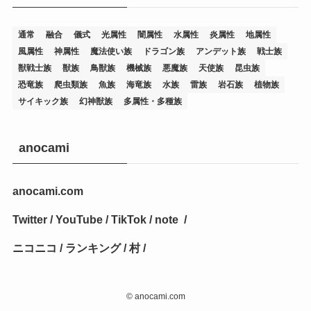
(14)
(12)
(32)
(15)
(7)
(2)
(1)
(2)
(2)
(1)
(1)
通常
融合
儀式
光属性
闇属性
水属性
炎属性
地属性
(8)
(4)
(9)
(1)
(1)
(59)
(3)
(1)
(2)
(1)
(3)
(1)
(3)
(1)
(1)
(1)
風属性
神属性
魔法使い族
ドラゴン族
アンデット族
戦士族
獣戦士族
獣族
鳥獣族
機械族
悪魔族
天使族
昆虫族
(12)
(11)
(21)
(5)
(23)
(33)
(12)
(1)
(4)
(1)
(1)
(1)
(4)
(1)
(1)
(2)
(4)
(1)
(2)
(1)
(3)
恐竜族
爬虫類族
魚族
海竜族
水族
雷族
岩石族
植物族
サイキック族
幻神獣族
多属性・多種族
(14)
(1)
(15)
(17)
(7)
(1)
(2)
(2)
(1)
(1)
(1)
(2)
(2)
(2)
(2)
(5)
(5)
(1)
(1)
(1)
(2)
(1)
(1)
(20)
(5)
(7)
(34)
(2)
(2)
(4)
(12)
(1)
(1)
(1)
(2)
(5)
(2)
(3)
(1)
(1)
(1)
(1)
(2)
(1)
(2)
(1)
(1)
(1)
anocami
(27)
(1)
(10)
(14)
(24)
(4)
(1)
(3)
(2)
(1)
(11)
(1)
(5)
(4)
(1)
(4)
(3)
(4)
(1)
(2)
(2)
(3)
(2)
(1)
anocami.com
(2)
(4)
(3)
(1)
(16)
(24)
(4)
(1)
(1)
(1)
(1)
(2)
(1)
(1)
(1)
(5)
(1)
(10)
(1)
(4)
(109)
(3)
(1)
(2)
(1)
(1)
(2)
(1)
Twitter
/
YouTube
/
TikTok
/
note
/
(5)
(2)
(1)
(31)
(7)
(1)
(1)
(1)
(1)
(1)
(3)
(1)
(1)
(1)
(3)
(4)
(5)
(2)
(14)
(1)
(28)
(1)
ニコニコ
/
ランキング
/
村
/
(1)
(40)
(4)
(1)
(2)
(1)
(1)
(1)
(1)
(2)
(2)
(2)
(3)
(2)
(1)
(2)
(15)
(22)
(3)
(1)
(2)
(1)
(1)
(1)
(1)
(1)
(2)
©
anocami.com