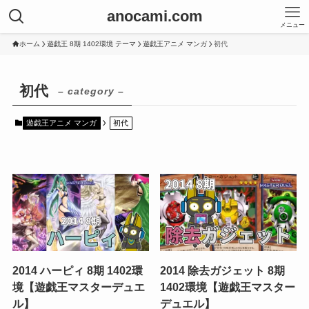
anocami.com
メニュー
ホーム
遊戯王 8期 1402環境 テーマ
遊戯王アニメ マンガ
初代
初代
– category –
遊戯王アニメ マンガ
初代
2014 ハーピィ 8期 1402環
2014 除去ガジェット 8期
境【遊戯王マスターデュエ
1402環境【遊戯王マスター
ル】
デュエル】