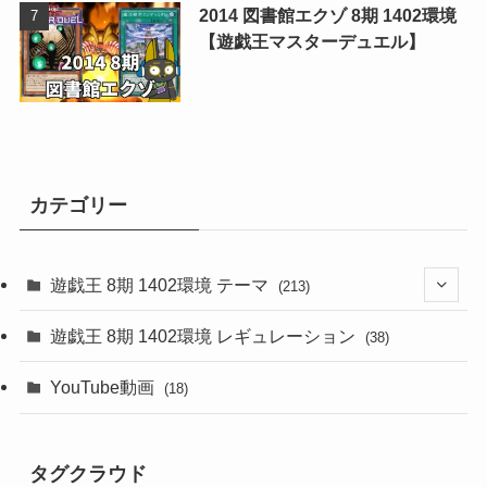
2014 図書館エクゾ 8期 1402環境
【遊戯王マスターデュエル】
カテゴリー
遊戯王 8期 1402環境 テーマ
(213)
(76)
遊戯王 8期 1402環境 レギュレーション
(38)
(19)
(67)
YouTube動画
(18)
(7)
(25)
(54)
(5)
タグクラウド
(36)
(19)
(5)
(47)
(1)
(1)
(1)