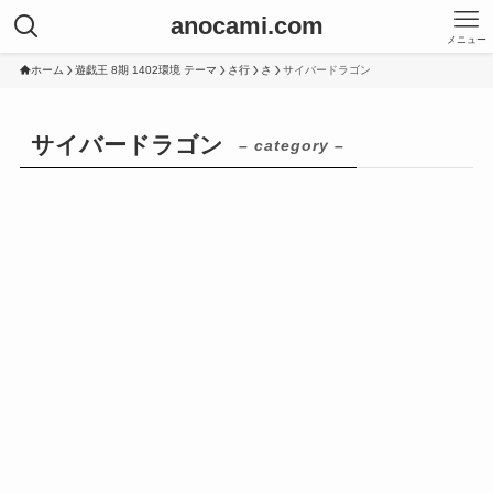
anocami.com
メニュー
ホーム
遊戯王 8期 1402環境 テーマ
さ行
さ
サイバードラゴン
サイバードラゴン
– category –