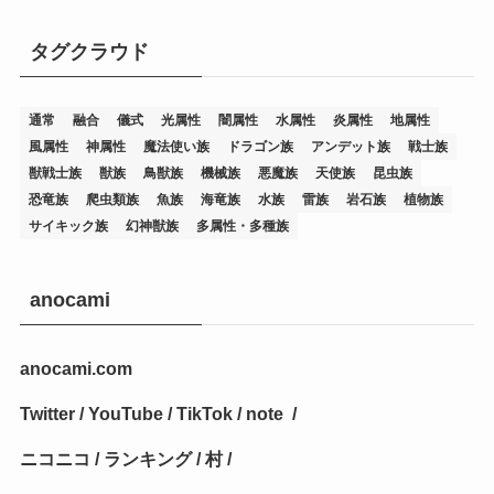
(7)
(25)
(54)
(5)
タグクラウド
(36)
(19)
(5)
(47)
(1)
(1)
(1)
(14)
(12)
(32)
(15)
(7)
(2)
(1)
(2)
(2)
(1)
(1)
通常
融合
儀式
光属性
闇属性
水属性
炎属性
地属性
(8)
(4)
(9)
(1)
(1)
(59)
(3)
(1)
(2)
(1)
(3)
(1)
(3)
(1)
(1)
(1)
風属性
神属性
魔法使い族
ドラゴン族
アンデット族
戦士族
獣戦士族
獣族
鳥獣族
機械族
悪魔族
天使族
昆虫族
(12)
(11)
(21)
(5)
(23)
(33)
(12)
(1)
(4)
(1)
(1)
(1)
(4)
(1)
(1)
(2)
(4)
(1)
(2)
(1)
(3)
恐竜族
爬虫類族
魚族
海竜族
水族
雷族
岩石族
植物族
サイキック族
幻神獣族
多属性・多種族
(14)
(1)
(15)
(17)
(7)
(1)
(2)
(2)
(1)
(1)
(1)
(2)
(2)
(2)
(2)
(5)
(5)
(1)
(1)
(1)
(2)
(1)
(1)
(20)
(5)
(7)
(34)
(2)
(2)
(4)
(12)
(1)
(1)
(1)
(2)
(5)
(2)
(3)
(1)
(1)
(1)
(1)
(2)
(1)
(2)
(1)
(1)
(1)
anocami
(27)
(1)
(10)
(14)
(24)
(4)
(1)
(3)
(2)
(1)
(11)
(1)
(5)
(4)
(1)
(4)
(3)
(4)
(1)
(2)
(2)
(3)
(2)
(1)
anocami.com
(2)
(4)
(3)
(1)
(16)
(24)
(4)
(1)
(1)
(1)
(1)
(2)
(1)
(1)
(1)
(5)
(1)
(10)
(1)
(4)
(109)
(3)
(1)
(2)
(1)
(1)
(2)
(1)
Twitter
/
YouTube
/
TikTok
/
note
/
(5)
(2)
(1)
(31)
(7)
(1)
(1)
(1)
(1)
(1)
(3)
(1)
(1)
(1)
(3)
(4)
(5)
(2)
(14)
(1)
(28)
(1)
ニコニコ
/
ランキング
/
村
/
(1)
(40)
(4)
(1)
(2)
(1)
(1)
(1)
(1)
(2)
(2)
(2)
(3)
(2)
(1)