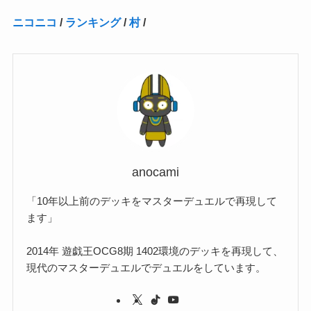
ニコニコ
/
ランキング
/
村
/
(2)
(15)
(22)
(3)
(1)
(2)
(1)
(1)
(1)
(1)
(1)
(2)
(1)
(1)
(22)
(3)
(4)
(1)
(1)
(7)
(3)
(7)
(1)
(1)
(3)
(1)
(4)
(2)
(2)
(3)
(1)
(3)
(2)
(2)
anocami
(3)
「10年以上前のデッキをマスターデュエルで再現して
(1)
ます」
2014年 遊戯王OCG8期 1402環境のデッキを再現して、
現代のマスターデュエルでデュエルをしています。