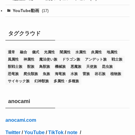
(19)
(67)
YouTube動画
(17)
(7)
(25)
(54)
(5)
(36)
(19)
(5)
(47)
(1)
(1)
(1)
タグクラウド
(14)
(12)
(32)
(15)
(7)
(2)
(1)
(2)
(2)
(1)
(1)
通常
融合
儀式
光属性
闇属性
水属性
炎属性
地属性
(8)
(4)
(9)
(1)
(1)
(59)
(3)
(1)
(2)
(1)
(3)
(1)
(3)
(1)
(1)
(1)
風属性
神属性
魔法使い族
ドラゴン族
アンデット族
戦士族
(12)
(11)
(21)
(5)
(23)
(33)
(12)
(1)
(4)
(1)
(1)
(1)
(4)
(1)
(1)
(2)
(4)
(1)
(2)
(1)
(3)
獣戦士族
獣族
鳥獣族
機械族
悪魔族
天使族
昆虫族
恐竜族
爬虫類族
魚族
海竜族
水族
雷族
岩石族
植物族
(14)
(1)
(15)
(17)
(7)
(1)
(2)
(2)
(1)
(1)
(1)
(2)
(2)
(2)
(2)
(5)
(5)
(1)
(1)
(1)
(2)
(1)
(1)
サイキック族
幻神獣族
多属性・多種族
(20)
(5)
(7)
(34)
(2)
(2)
(4)
(12)
(1)
(1)
(1)
(2)
(5)
(2)
(3)
(1)
(1)
(1)
(1)
(2)
(1)
(2)
(1)
(1)
(1)
(27)
(1)
(10)
(14)
(24)
(4)
(1)
(3)
(2)
(1)
(11)
(1)
(5)
(4)
(1)
(4)
(3)
(4)
(1)
(2)
(2)
(3)
(2)
(1)
anocami
(2)
(4)
(3)
(1)
(16)
(24)
(4)
(1)
(1)
(1)
(1)
(2)
(1)
(1)
(1)
(5)
(1)
(10)
(1)
(4)
(109)
(3)
(1)
(2)
(1)
(1)
(2)
(1)
anocami.com
(5)
(2)
(1)
(31)
(7)
(1)
(1)
(1)
(1)
(1)
(3)
(1)
(1)
(1)
(3)
(4)
(5)
(2)
(14)
(1)
(28)
(1)
Twitter
/
YouTube
/
TikTok
/
note
/
(1)
(40)
(4)
(1)
(2)
(1)
(1)
(1)
(1)
(2)
(2)
(2)
(3)
(2)
(1)