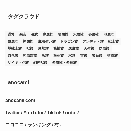
(7)
(25)
(54)
(5)
タグクラウド
(36)
(19)
(5)
(47)
(1)
(1)
(1)
(14)
(12)
(32)
(15)
(7)
(2)
(1)
(2)
(2)
(1)
(1)
通常
融合
儀式
光属性
闇属性
水属性
炎属性
地属性
(8)
(4)
(9)
(1)
(1)
(59)
(3)
(1)
(2)
(1)
(3)
(1)
(3)
(1)
(1)
(1)
風属性
神属性
魔法使い族
ドラゴン族
アンデット族
戦士族
獣戦士族
獣族
鳥獣族
機械族
悪魔族
天使族
昆虫族
(12)
(11)
(21)
(5)
(23)
(33)
(12)
(1)
(4)
(1)
(1)
(1)
(4)
(1)
(1)
(2)
(4)
(1)
(2)
(1)
(3)
恐竜族
爬虫類族
魚族
海竜族
水族
雷族
岩石族
植物族
サイキック族
幻神獣族
多属性・多種族
(14)
(1)
(15)
(17)
(7)
(1)
(2)
(2)
(1)
(1)
(1)
(2)
(2)
(2)
(2)
(5)
(5)
(1)
(1)
(1)
(2)
(1)
(1)
(20)
(5)
(7)
(34)
(2)
(2)
(4)
(12)
(1)
(1)
(1)
(2)
(5)
(2)
(3)
(1)
(1)
(1)
(1)
(2)
(1)
(2)
(1)
(1)
(1)
anocami
(27)
(1)
(10)
(14)
(24)
(4)
(1)
(3)
(2)
(1)
(11)
(1)
(5)
(4)
(1)
(4)
(3)
(4)
(1)
(2)
(2)
(3)
(2)
(1)
anocami.com
(2)
(4)
(3)
(1)
(16)
(24)
(4)
(1)
(1)
(1)
(1)
(2)
(1)
(1)
(1)
(5)
(1)
(10)
(1)
(4)
(109)
(3)
(1)
(2)
(1)
(1)
(2)
(1)
Twitter
/
YouTube
/
TikTok
/
note
/
(5)
(2)
(1)
(31)
(7)
(1)
(1)
(1)
(1)
(1)
(3)
(1)
(1)
(1)
(3)
(4)
(5)
(2)
(14)
(1)
(28)
(1)
ニコニコ
/
ランキング
/
村
/
(1)
(40)
(4)
(1)
(2)
(1)
(1)
(1)
(1)
(2)
(2)
(2)
(3)
(2)
(1)