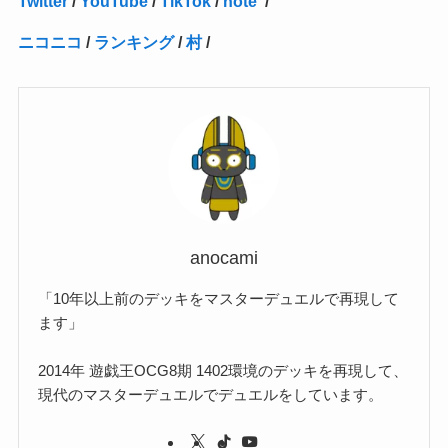
Twitter
/
YouTube
/
TikTok
/
note
/
(1)
(40)
(4)
(1)
(2)
(1)
(1)
(1)
(1)
(2)
(2)
(2)
(3)
(2)
(1)
ニコニコ
/
ランキング
/
村
/
(2)
(15)
(22)
(3)
(1)
(2)
(1)
(1)
(1)
(1)
(1)
(2)
(1)
(1)
(22)
(3)
(4)
(1)
(1)
(7)
(3)
(7)
(1)
(1)
(3)
(1)
(4)
(2)
(2)
(3)
(1)
(3)
(2)
(2)
anocami
(3)
「10年以上前のデッキをマスターデュエルで再現して
(1)
ます」
2014年 遊戯王OCG8期 1402環境のデッキを再現して、
現代のマスターデュエルでデュエルをしています。