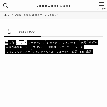
anocami.com
メニュー
ホーム
遊戯王 8期 1402環境 テーマ
さ行
し
し
– category –
さ行
し
シーラカンス
ジェネクス
ジェムナイト
次元
時械神
死皇帝の陵墓
シザースバンカー
地縛神
シモッチ
シャーク
ジャンクウォリアー
ジャンクドッペル
ジュラック
白黒
Sin
森羅