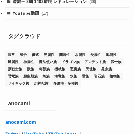
(76)
遊戯王 8期 1402環境 レギュレーション
(38)
(19)
(67)
YouTube動画
(17)
(7)
(25)
(54)
(5)
(36)
(19)
(5)
(47)
(1)
(1)
(1)
タグクラウド
(14)
(12)
(32)
(15)
(7)
(2)
(1)
(2)
(2)
(1)
(1)
通常
融合
儀式
光属性
闇属性
水属性
炎属性
地属性
(8)
(4)
(9)
(1)
(1)
(59)
(3)
(1)
(2)
(1)
(3)
(1)
(3)
(1)
(1)
(1)
風属性
神属性
魔法使い族
ドラゴン族
アンデット族
戦士族
(12)
(11)
(21)
(5)
(23)
(33)
(12)
(1)
(4)
(1)
(1)
(1)
(4)
(1)
(1)
(2)
(4)
(1)
(2)
(1)
(3)
獣戦士族
獣族
鳥獣族
機械族
悪魔族
天使族
昆虫族
恐竜族
爬虫類族
魚族
海竜族
水族
雷族
岩石族
植物族
(14)
(1)
(15)
(17)
(7)
(1)
(2)
(2)
(1)
(1)
(1)
(2)
(2)
(2)
(2)
(5)
(5)
(1)
(1)
(1)
(2)
(1)
(1)
サイキック族
幻神獣族
多属性・多種族
(20)
(5)
(7)
(34)
(2)
(2)
(4)
(12)
(1)
(1)
(1)
(2)
(5)
(2)
(3)
(1)
(1)
(1)
(1)
(2)
(1)
(2)
(1)
(1)
(1)
(27)
(1)
(10)
(14)
(24)
(4)
(1)
(3)
(2)
(1)
(11)
(1)
(5)
(4)
(1)
(4)
(3)
(4)
(1)
(2)
(2)
(3)
(2)
(1)
anocami
(2)
(4)
(3)
(1)
(16)
(24)
(4)
(1)
(1)
(1)
(1)
(2)
(1)
(1)
(1)
(5)
(1)
(10)
(1)
(4)
(109)
(3)
(1)
(2)
(1)
(1)
(2)
(1)
anocami.com
(5)
(2)
(1)
(31)
(7)
(1)
(1)
(1)
(1)
(1)
(3)
(1)
(1)
(1)
(3)
(4)
(5)
(2)
(14)
(1)
(28)
(1)