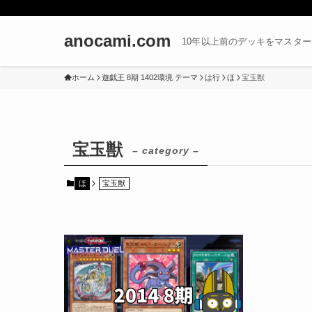
anocami.com
10年以上前のデッキをマスタ
ホーム
遊戯王 8期 1402環境 テーマ
は行
ほ
宝玉獣
宝玉獣
– category –
ほ
宝玉獣