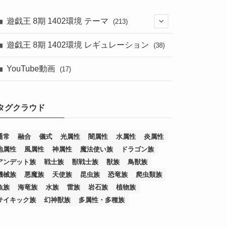
遊戯王 8期 1402環境 テーマ
(213)
(76)
遊戯王 8期 1402環境 レギュレーション
(38)
(19)
(67)
YouTube動画
(17)
(7)
(25)
(54)
(5)
タグクラウド
(36)
(19)
(5)
(47)
(1)
(1)
(1)
(14)
(12)
(32)
(15)
(7)
(2)
(1)
(2)
(2)
(1)
(1)
通常
融合
儀式
光属性
闇属性
水属性
炎属性
地属性
風属性
神属性
魔法使い族
ドラゴン族
(8)
(4)
(9)
(1)
(1)
(59)
(3)
(1)
(2)
(1)
(3)
(1)
(3)
(1)
(1)
(1)
アンデット族
戦士族
獣戦士族
獣族
鳥獣族
(12)
(11)
(21)
(5)
(23)
(33)
(12)
(1)
(4)
(1)
(1)
(1)
(4)
(1)
(1)
(2)
(4)
(1)
(2)
(1)
(3)
機械族
悪魔族
天使族
昆虫族
恐竜族
爬虫類族
魚族
海竜族
水族
雷族
岩石族
植物族
(14)
(1)
(15)
(17)
(7)
(1)
(2)
(2)
(1)
(1)
(1)
(2)
(2)
(2)
(2)
(5)
(5)
(1)
(1)
(1)
(2)
(1)
(1)
サイキック族
幻神獣族
多属性・多種族
(20)
(5)
(7)
(34)
(2)
(2)
(4)
(12)
(1)
(1)
(1)
(2)
(5)
(2)
(3)
(1)
(1)
(1)
(1)
(2)
(1)
(2)
(1)
(1)
(1)