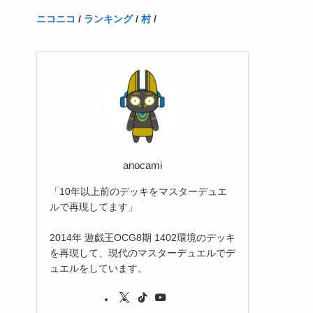
(1)
(1)
(22)
(3)
(4)
(1)
(1)
(7)
(3)
(7)
ニコニコ
/
ランキング
/
村
/
(1)
(1)
(3)
(1)
(4)
(2)
(2)
(3)
(1)
(3)
(2)
(2)
(3)
(1)
anocami
「10年以上前のデッキをマスターデュエ
ルで再現してます」
2014年 遊戯王OCG8期 1402環境のデッキ
を再現して、現代のマスターデュエルでデ
ュエルをしています。