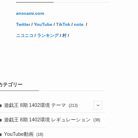
anocami.com
Twitter
/
YouTube
/
TikTok
/
note
/
ニコニコ
/
ランキング
/
村
/
カテゴリー
遊戯王 8期 1402環境 テーマ
(213)
(76)
遊戯王 8期 1402環境 レギュレーション
(38)
(19)
(67)
YouTube動画
(18)