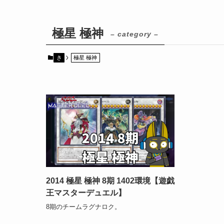
極星 極神
– category –
き
極星 極神
2014 極星 極神 8期 1402環境【遊戯
王マスターデュエル】
8期のチームラグナロク。