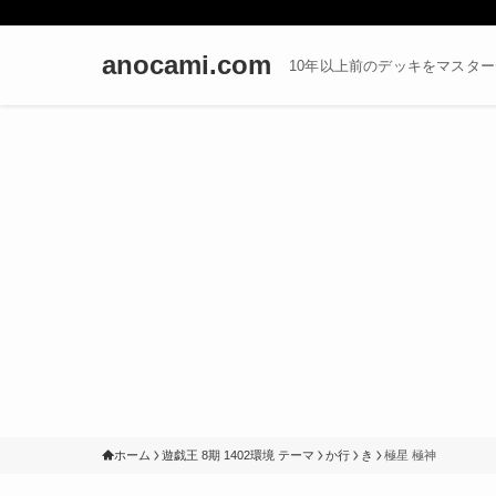
anocami.com
10年以上前のデッキをマスタ
ホーム
遊戯王 8期 1402環境 テーマ
か行
き
極星 極神