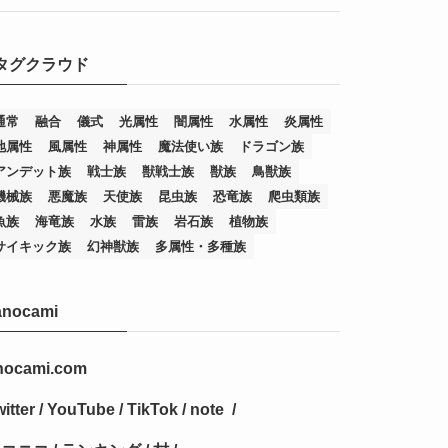
(7)
(25)
(54)
(5)
タグクラウド
(36)
(19)
(5)
(47)
(1)
(1)
(1)
(14)
(12)
(32)
(15)
(7)
(2)
(1)
(2)
(2)
(1)
(1)
通常
融合
儀式
光属性
闇属性
水属性
炎属性
地属性
風属性
神属性
魔法使い族
ドラゴン族
(8)
(4)
(9)
(1)
(1)
(59)
(3)
(1)
(2)
(1)
(3)
(1)
(3)
(1)
(1)
(1)
アンデット族
戦士族
獣戦士族
獣族
鳥獣族
(12)
(11)
(21)
(5)
(23)
(33)
(12)
(1)
(4)
(1)
(1)
(1)
(4)
(1)
(1)
(2)
(4)
(1)
(2)
(1)
(3)
機械族
悪魔族
天使族
昆虫族
恐竜族
爬虫類族
魚族
海竜族
水族
雷族
岩石族
植物族
(14)
(1)
(15)
(17)
(7)
(1)
(2)
(2)
(1)
(1)
(1)
(2)
(2)
(2)
(2)
(5)
(5)
(1)
(1)
(1)
(2)
(1)
(1)
サイキック族
幻神獣族
多属性・多種族
(20)
(5)
(7)
(34)
(2)
(2)
(4)
(12)
(1)
(1)
(1)
(2)
(5)
(2)
(3)
(1)
(1)
(1)
(1)
(2)
(1)
(2)
(1)
(1)
(1)
anocami
(27)
(1)
(10)
(14)
(24)
(4)
(1)
(3)
(2)
(1)
(11)
(1)
(5)
(4)
(1)
(4)
(3)
(4)
(1)
(2)
(2)
(3)
(2)
(1)
(2)
(4)
(3)
(1)
(16)
(24)
(4)
(1)
(1)
(1)
(1)
(2)
(1)
(1)
(1)
(5)
(1)
(10)
(1)
(4)
(109)
(3)
(1)
(2)
(1)
(1)
(2)
(1)
nocami.com
(5)
(2)
(1)
(31)
(7)
(1)
(1)
(1)
(1)
(1)
(3)
(1)
(1)
(1)
(3)
(4)
(5)
(2)
(14)
(1)
(28)
(1)
itter
/
YouTube
/
TikTok
/
note
/