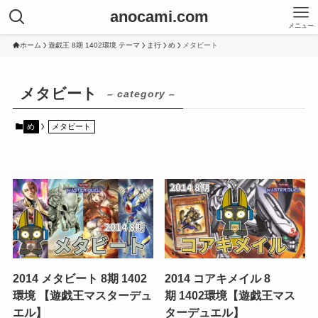
anocami.com
メニュー
ホーム
遊戯王 8期 1402環境 テーマ
ま行
め
メタビート
メタビート
– category –
め
メタビート
2014 メタビート 8期 1402
2014 コアキメイル 8
環境 【遊戯王マスターデュ
期 1402環境【遊戯王マス
エル】
ターデュエル】