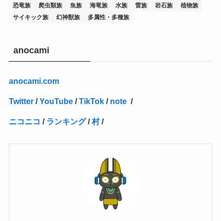
恐竜族
爬虫類族
魚族
海竜族
水族
雷族
岩石族
植物族
(14)
(1)
(15)
(17)
(7)
(1)
(2)
(2)
(1)
(1)
(1)
(2)
(2)
(2)
(2)
(5)
(5)
(1)
(1)
(1)
(2)
(1)
(1)
サイキック族
幻神獣族
多属性・多種族
(20)
(5)
(7)
(34)
(2)
(2)
(4)
(12)
(1)
(1)
(1)
(2)
(5)
(2)
(3)
(1)
(1)
(1)
(1)
(2)
(1)
(2)
(1)
(1)
(1)
(27)
(1)
(10)
(14)
(24)
(4)
(1)
(3)
(2)
(1)
(11)
(1)
(5)
(4)
(1)
(4)
(3)
(4)
(1)
(2)
(2)
(3)
(2)
(1)
anocami
(2)
(4)
(3)
(1)
(16)
(24)
(4)
(1)
(1)
(1)
(1)
(2)
(1)
(1)
(1)
(5)
(1)
(10)
(1)
(4)
(109)
(3)
(1)
(2)
(1)
(1)
(2)
(1)
anocami.com
(5)
(2)
(1)
(31)
(7)
(1)
(1)
(1)
(1)
(1)
(3)
(1)
(1)
(1)
(3)
(4)
(5)
(2)
(14)
(1)
(28)
(1)
Twitter
/
YouTube
/
TikTok
/
note
/
(1)
(40)
(4)
(1)
(2)
(1)
(1)
(1)
(1)
(2)
(2)
(2)
(3)
(2)
(1)
ニコニコ
/
ランキング
/
村
/
(2)
(15)
(22)
(3)
(1)
(2)
(1)
(1)
(1)
(1)
(1)
(2)
(1)
(1)
(22)
(3)
(4)
(1)
(1)
(7)
(3)
(7)
(1)
(1)
(3)
(1)
(4)
(2)
(2)
(3)
(1)
(3)
(2)
(2)