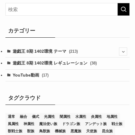
カテゴリー
遊戯王 8期 1402環境 テーマ
(213)
(76)
遊戯王 8期 1402環境 レギュレーション
(38)
(19)
(67)
YouTube動画
(17)
(7)
(25)
(54)
(5)
(36)
(19)
(5)
(47)
(1)
(1)
(1)
タグクラウド
(14)
(12)
(32)
(15)
(7)
(2)
(1)
(2)
(2)
(1)
(1)
通常
融合
儀式
光属性
闇属性
水属性
炎属性
地属性
(8)
(4)
(9)
(1)
(1)
(59)
(3)
(1)
(2)
(1)
(3)
(1)
(3)
(1)
(1)
(1)
風属性
神属性
魔法使い族
ドラゴン族
アンデット族
戦士族
(12)
(11)
(21)
(5)
(23)
(33)
(12)
(1)
(4)
(1)
(1)
(1)
(4)
(1)
(1)
(2)
(4)
(1)
(2)
(1)
(3)
獣戦士族
獣族
鳥獣族
機械族
悪魔族
天使族
昆虫族