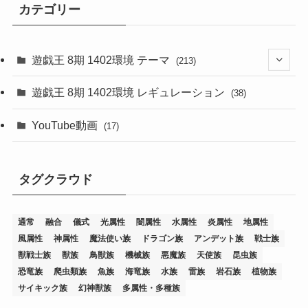
カテゴリー
遊戯王 8期 1402環境 テーマ
(213)
(76)
遊戯王 8期 1402環境 レギュレーション
(38)
(19)
(67)
YouTube動画
(17)
(7)
(25)
(54)
(5)
タグクラウド
(36)
(19)
(5)
(47)
(1)
(1)
(1)
(14)
(12)
(32)
(15)
(7)
(2)
(1)
(2)
(2)
(1)
(1)
通常
融合
儀式
光属性
闇属性
水属性
炎属性
地属性
(8)
(4)
(9)
(1)
(1)
(59)
(3)
(1)
(2)
(1)
(3)
(1)
(3)
(1)
(1)
(1)
風属性
神属性
魔法使い族
ドラゴン族
アンデット族
戦士族
獣戦士族
獣族
鳥獣族
機械族
悪魔族
天使族
昆虫族
(12)
(11)
(21)
(5)
(23)
(33)
(12)
(1)
(4)
(1)
(1)
(1)
(4)
(1)
(1)
(2)
(4)
(1)
(2)
(1)
(3)
恐竜族
爬虫類族
魚族
海竜族
水族
雷族
岩石族
植物族
サイキック族
幻神獣族
多属性・多種族
(14)
(1)
(15)
(17)
(7)
(1)
(2)
(2)
(1)
(1)
(1)
(2)
(2)
(2)
(2)
(5)
(5)
(1)
(1)
(1)
(2)
(1)
(1)