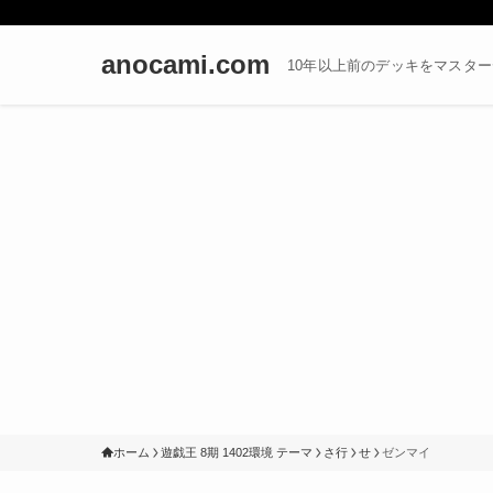
anocami.com
10年以上前のデッキをマスタ
ホーム
遊戯王 8期 1402環境 テーマ
さ行
せ
ゼンマイ