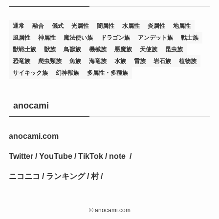
(14)
(12)
(32)
(15)
(7)
(2)
(1)
(2)
(2)
(1)
(1)
通常
融合
儀式
光属性
闇属性
水属性
炎属性
地属性
(8)
(4)
(9)
(1)
(1)
(59)
(3)
(1)
(2)
(1)
(3)
(1)
(3)
(1)
(1)
(1)
風属性
神属性
魔法使い族
ドラゴン族
アンデット族
戦士族
獣戦士族
獣族
鳥獣族
機械族
悪魔族
天使族
昆虫族
(12)
(11)
(21)
(5)
(23)
(33)
(12)
(1)
(4)
(1)
(1)
(1)
(4)
(1)
(1)
(2)
(4)
(1)
(2)
(1)
(3)
恐竜族
爬虫類族
魚族
海竜族
水族
雷族
岩石族
植物族
サイキック族
幻神獣族
多属性・多種族
(14)
(1)
(15)
(17)
(7)
(1)
(2)
(2)
(1)
(1)
(1)
(2)
(2)
(2)
(2)
(5)
(5)
(1)
(1)
(1)
(2)
(1)
(1)
(20)
(5)
(7)
(34)
(2)
(2)
(4)
(12)
(1)
(1)
(1)
(2)
(5)
(2)
(3)
(1)
(1)
(1)
(1)
(2)
(1)
(2)
(1)
(1)
(1)
anocami
(27)
(1)
(10)
(14)
(24)
(4)
(1)
(3)
(2)
(1)
(11)
(1)
(5)
(4)
(1)
(4)
(3)
(4)
(1)
(2)
(2)
(3)
(2)
(1)
anocami.com
(2)
(4)
(3)
(1)
(16)
(24)
(4)
(1)
(1)
(1)
(1)
(2)
(1)
(1)
(1)
(5)
(1)
(10)
(1)
(4)
(109)
(3)
(1)
(2)
(1)
(1)
(2)
(1)
Twitter
/
YouTube
/
TikTok
/
note
/
(5)
(2)
(1)
(31)
(7)
(1)
(1)
(1)
(1)
(1)
(3)
(1)
(1)
(1)
(3)
(4)
(5)
(2)
(14)
(1)
(28)
(1)
ニコニコ
/
ランキング
/
村
/
(1)
(40)
(4)
(1)
(2)
(1)
(1)
(1)
(1)
(2)
(2)
(2)
(3)
(2)
(1)
(2)
(15)
(22)
(3)
(1)
(2)
(1)
(1)
(1)
(1)
(1)
(2)
©
anocami.com