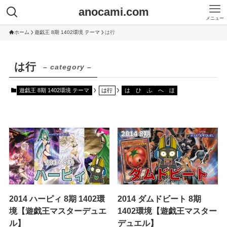
anocami.com
メニュー
ホーム
遊戯王 8期 1402環境 テーマ
は行
は行
– category –
遊戯王 8期 1402環境 テーマ
は行
は
ひ
ふ
へ
ほ
2014 ハーピィ 8期 1402環
2014 ダムドビート 8期
境【遊戯王マスターデュエ
1402環境【遊戯王マスター
ル】
デュエル】