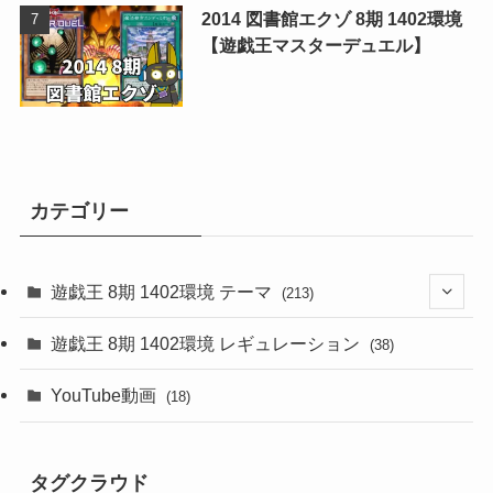
2014 図書館エクゾ 8期 1402環境
【遊戯王マスターデュエル】
カテゴリー
遊戯王 8期 1402環境 テーマ
(213)
(76)
遊戯王 8期 1402環境 レギュレーション
(38)
(19)
(67)
YouTube動画
(18)
(7)
(25)
(54)
(5)
タグクラウド
(36)
(19)
(5)
(47)
(1)
(1)
(1)