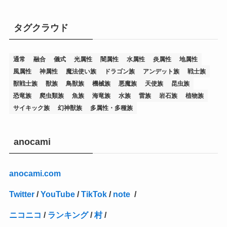
(7)
(25)
(54)
(5)
(36)
(19)
(5)
(47)
(1)
(1)
(1)
タグクラウド
(14)
(12)
(32)
(15)
(7)
(2)
(1)
(2)
(2)
(1)
(1)
通常
融合
儀式
光属性
闇属性
水属性
炎属性
地属性
(8)
(4)
(9)
(1)
(1)
(59)
(3)
(1)
(2)
(1)
(3)
(1)
(3)
(1)
(1)
(1)
風属性
神属性
魔法使い族
ドラゴン族
アンデット族
戦士族
(12)
(11)
(21)
(5)
(23)
(33)
(12)
(1)
(4)
(1)
(1)
(1)
(4)
(1)
(1)
(2)
(4)
(1)
(2)
(1)
(3)
獣戦士族
獣族
鳥獣族
機械族
悪魔族
天使族
昆虫族
恐竜族
爬虫類族
魚族
海竜族
水族
雷族
岩石族
植物族
(14)
(1)
(15)
(17)
(7)
(1)
(2)
(2)
(1)
(1)
(1)
(2)
(2)
(2)
(2)
(5)
(5)
(1)
(1)
(1)
(2)
(1)
(1)
サイキック族
幻神獣族
多属性・多種族
(20)
(5)
(7)
(34)
(2)
(2)
(4)
(12)
(1)
(1)
(1)
(2)
(5)
(2)
(3)
(1)
(1)
(1)
(1)
(2)
(1)
(2)
(1)
(1)
(1)
(27)
(1)
(10)
(14)
(24)
(4)
(1)
(3)
(2)
(1)
(11)
(1)
(5)
(4)
(1)
(4)
(3)
(4)
(1)
(2)
(2)
(3)
(2)
(1)
anocami
(2)
(4)
(3)
(1)
(16)
(24)
(4)
(1)
(1)
(1)
(1)
(2)
(1)
(1)
(1)
(5)
(1)
(10)
(1)
(4)
(109)
(3)
(1)
(2)
(1)
(1)
(2)
(1)
anocami.com
(5)
(2)
(1)
(31)
(7)
(1)
(1)
(1)
(1)
(1)
(3)
(1)
(1)
(1)
(3)
(4)
(5)
(2)
(14)
(1)
(28)
(1)
Twitter
/
YouTube
/
TikTok
/
note
/
(1)
(40)
(4)
(1)
(2)
(1)
(1)
(1)
(1)
(2)
(2)
(2)
(3)
(2)
(1)
ニコニコ
/
ランキング
/
村
/
(2)
(15)
(22)
(3)
(1)
(2)
(1)
(1)
(1)
(1)
(1)
(2)