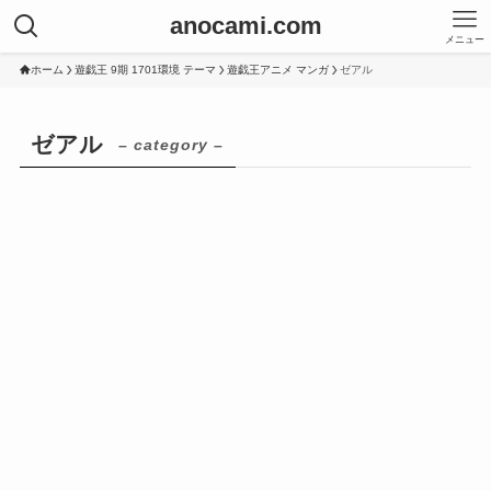
anocami.com
メニュー
ホーム
遊戯王 9期 1701環境 テーマ
遊戯王アニメ マンガ
ゼアル
ゼアル
– category –