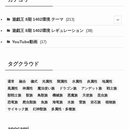
遊戯王 8期 1402環境 テーマ
(213)
(76)
遊戯王 8期 1402環境 レギュレーション
(38)
(19)
(67)
YouTube動画
(17)
(7)
(25)
(54)
(5)
(36)
(19)
(5)
(47)
(1)
(1)
(1)
タグクラウド
(14)
(12)
(32)
(15)
(7)
(2)
(1)
(2)
(2)
(1)
(1)
通常
融合
儀式
光属性
闇属性
水属性
炎属性
地属性
(8)
(4)
(9)
(1)
(1)
(59)
(3)
(1)
(2)
(1)
(3)
(1)
(3)
(1)
(1)
(1)
風属性
神属性
魔法使い族
ドラゴン族
アンデット族
戦士族
(12)
(11)
(21)
(5)
(23)
(33)
(12)
(1)
(4)
(1)
(1)
(1)
(4)
(1)
(1)
(2)
(4)
(1)
(2)
(1)
(3)
獣戦士族
獣族
鳥獣族
機械族
悪魔族
天使族
昆虫族
恐竜族
爬虫類族
魚族
海竜族
水族
雷族
岩石族
植物族
(14)
(1)
(15)
(17)
(7)
(1)
(2)
(2)
(1)
(1)
(1)
(2)
(2)
(2)
(2)
(5)
(5)
(1)
(1)
(1)
(2)
(1)
(1)
サイキック族
幻神獣族
多属性・多種族
(20)
(5)
(7)
(34)
(2)
(2)
(4)
(12)
(1)
(1)
(1)
(2)
(5)
(2)
(3)
(1)
(1)
(1)
(1)
(2)
(1)
(2)
(1)
(1)
(1)
(27)
(1)
(10)
(14)
(24)
(4)
(1)
(3)
(2)
(1)
(11)
(1)
(5)
(4)
(1)
(4)
(3)
(4)
(1)
(2)
(2)
(3)
(2)
(1)
anocami