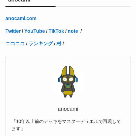
(2)
(4)
(3)
(1)
(16)
(24)
(4)
(1)
(1)
(1)
(1)
(2)
(1)
(1)
(1)
(5)
(1)
(10)
(1)
(4)
(109)
(3)
(1)
(2)
(1)
(1)
(2)
(1)
anocami.com
(5)
(2)
(1)
(31)
(7)
(1)
(1)
(1)
(1)
(1)
(3)
(1)
(1)
(1)
(3)
(4)
(5)
(2)
(14)
(1)
(28)
(1)
Twitter
/
YouTube
/
TikTok
/
note
/
(1)
(40)
(4)
(1)
(2)
(1)
(1)
(1)
(1)
(2)
(2)
(2)
(3)
(2)
(1)
ニコニコ
/
ランキング
/
村
/
(2)
(15)
(22)
(3)
(1)
(2)
(1)
(1)
(1)
(1)
(1)
(2)
(1)
(1)
(22)
(3)
(4)
(1)
(1)
(7)
(3)
(7)
(1)
(1)
(3)
(1)
(4)
(2)
(2)
(3)
(1)
(3)
(2)
(2)
anocami
(3)
「10年以上前のデッキをマスターデュエルで再現して
(1)
ます」