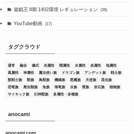
(76)
遊戯王 8期 1402環境 レギュレーション
(38)
(19)
(67)
YouTube動画
(17)
(7)
(25)
(54)
(5)
タグクラウド
(36)
(19)
(5)
(47)
(1)
(1)
(1)
(14)
(12)
(32)
(15)
(7)
(2)
(1)
(2)
(2)
(1)
(1)
通常
融合
儀式
光属性
闇属性
水属性
炎属性
地属性
(8)
(4)
(9)
(1)
(1)
(59)
(3)
(1)
(2)
(1)
(3)
(1)
(3)
(1)
(1)
(1)
風属性
神属性
魔法使い族
ドラゴン族
アンデット族
戦士族
獣戦士族
獣族
鳥獣族
機械族
悪魔族
天使族
昆虫族
(12)
(11)
(21)
(5)
(23)
(33)
(12)
(1)
(4)
(1)
(1)
(1)
(4)
(1)
(1)
(2)
(4)
(1)
(2)
(1)
(3)
恐竜族
爬虫類族
魚族
海竜族
水族
雷族
岩石族
植物族
サイキック族
幻神獣族
多属性・多種族
(14)
(1)
(15)
(17)
(7)
(1)
(2)
(2)
(1)
(1)
(1)
(2)
(2)
(2)
(2)
(5)
(5)
(1)
(1)
(1)
(2)
(1)
(1)
(20)
(5)
(7)
(34)
(2)
(2)
(4)
(12)
(1)
(1)
(1)
(2)
(5)
(2)
(3)
(1)
(1)
(1)
(1)
(2)
(1)
(2)
(1)
(1)
(1)
anocami
(27)
(1)
(10)
(14)
(24)
(4)
(1)
(3)
(2)
(1)
(11)
(1)
(5)
(4)
(1)
(4)
(3)
(4)
(1)
(2)
(2)
(3)
(2)
(1)
anocami.com