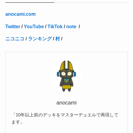
(2)
(4)
(3)
(1)
(16)
(24)
(4)
(1)
(1)
(1)
(1)
(2)
(1)
(1)
(1)
(5)
(1)
(10)
(1)
(4)
(109)
(3)
(1)
(2)
(1)
(1)
(2)
(1)
anocami.com
(5)
(2)
(1)
(31)
(7)
(1)
(1)
(1)
(1)
(1)
(3)
(1)
(1)
(1)
(3)
(4)
(5)
(2)
(14)
(1)
(28)
(1)
Twitter
/
YouTube
/
TikTok
/
note
/
(1)
(40)
(4)
(1)
(2)
(1)
(1)
(1)
(1)
(2)
(2)
(2)
(3)
(2)
(1)
ニコニコ
/
ランキング
/
村
/
(2)
(15)
(22)
(3)
(1)
(2)
(1)
(1)
(1)
(1)
(1)
(2)
(1)
(1)
(22)
(3)
(4)
(1)
(1)
(7)
(3)
(7)
(1)
(1)
(3)
(1)
(4)
(2)
(2)
(3)
(1)
(3)
(2)
(2)
anocami
(3)
「10年以上前のデッキをマスターデュエルで再現して
(1)
ます」