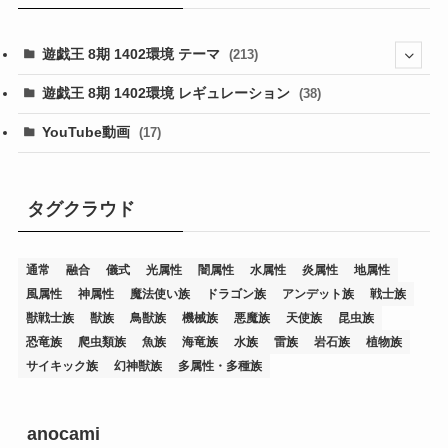
遊戯王 8期 1402環境 テーマ
(213)
(76)
遊戯王 8期 1402環境 レギュレーション
(38)
(19)
(67)
YouTube動画
(17)
(7)
(25)
(54)
(5)
(36)
(19)
(5)
(47)
(1)
(1)
(1)
タグクラウド
(14)
(12)
(32)
(15)
(7)
(2)
(1)
(2)
(2)
(1)
(1)
通常
融合
儀式
光属性
闇属性
水属性
炎属性
地属性
(8)
(4)
(9)
(1)
(1)
(59)
(3)
(1)
(2)
(1)
(3)
(1)
(3)
(1)
(1)
(1)
風属性
神属性
魔法使い族
ドラゴン族
アンデット族
戦士族
(12)
(11)
(21)
(5)
(23)
(33)
(12)
(1)
(4)
(1)
(1)
(1)
(4)
(1)
(1)
(2)
(4)
(1)
(2)
(1)
(3)
獣戦士族
獣族
鳥獣族
機械族
悪魔族
天使族
昆虫族
恐竜族
爬虫類族
魚族
海竜族
水族
雷族
岩石族
植物族
(14)
(1)
(15)
(17)
(7)
(1)
(2)
(2)
(1)
(1)
(1)
(2)
(2)
(2)
(2)
(5)
(5)
(1)
(1)
(1)
(2)
(1)
(1)
サイキック族
幻神獣族
多属性・多種族
(20)
(5)
(7)
(34)
(2)
(2)
(4)
(12)
(1)
(1)
(1)
(2)
(5)
(2)
(3)
(1)
(1)
(1)
(1)
(2)
(1)
(2)
(1)
(1)
(1)
(27)
(1)
(10)
(14)
(24)
(4)
(1)
(3)
(2)
(1)
(11)
(1)
(5)
(4)
(1)
(4)
(3)
(4)
(1)
(2)
(2)
(3)
(2)
(1)
anocami