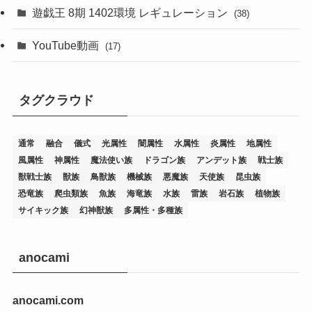
(76)
遊戯王 8期 1402環境 レギュレーション
(38)
(19)
(67)
YouTube動画
(17)
(7)
(25)
(54)
(5)
タグクラウド
(36)
(19)
(5)
(47)
(1)
(1)
(1)
(14)
(12)
(32)
(15)
(7)
(2)
(1)
(2)
(2)
(1)
(1)
通常
融合
儀式
光属性
闇属性
水属性
炎属性
地属性
(8)
(4)
(9)
(1)
(1)
(59)
(3)
(1)
(2)
(1)
(3)
(1)
(3)
(1)
(1)
(1)
風属性
神属性
魔法使い族
ドラゴン族
アンデット族
戦士族
獣戦士族
獣族
鳥獣族
機械族
悪魔族
天使族
昆虫族
(12)
(11)
(21)
(5)
(23)
(33)
(12)
(1)
(4)
(1)
(1)
(1)
(4)
(1)
(1)
(2)
(4)
(1)
(2)
(1)
(3)
恐竜族
爬虫類族
魚族
海竜族
水族
雷族
岩石族
植物族
サイキック族
幻神獣族
多属性・多種族
(14)
(1)
(15)
(17)
(7)
(1)
(2)
(2)
(1)
(1)
(1)
(2)
(2)
(2)
(2)
(5)
(5)
(1)
(1)
(1)
(2)
(1)
(1)
(20)
(5)
(7)
(34)
(2)
(2)
(4)
(12)
(1)
(1)
(1)
(2)
(5)
(2)
(3)
(1)
(1)
(1)
(1)
(2)
(1)
(2)
(1)
(1)
(1)
anocami
(27)
(1)
(10)
(14)
(24)
(4)
(1)
(3)
(2)
(1)
(11)
(1)
(5)
(4)
(1)
(4)
(3)
(4)
(1)
(2)
(2)
(3)
(2)
(1)
anocami.com
(2)
(4)
(3)
(1)
(16)
(24)
(4)
(1)
(1)
(1)
(1)
(2)
(1)
(1)
(1)
(5)
(1)
(10)
(1)
(4)
(109)
(3)
(1)
(2)
(1)
(1)
(2)
(1)