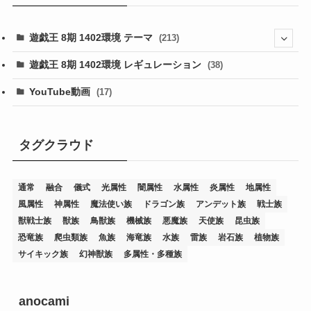
遊戯王 8期 1402環境 テーマ
(213)
(76)
遊戯王 8期 1402環境 レギュレーション
(38)
(19)
(67)
YouTube動画
(17)
(7)
(25)
(54)
(5)
(36)
(19)
(5)
(47)
(1)
(1)
(1)
タグクラウド
(14)
(12)
(32)
(15)
(7)
(2)
(1)
(2)
(2)
(1)
(1)
通常
融合
儀式
光属性
闇属性
水属性
炎属性
地属性
(8)
(4)
(9)
(1)
(1)
(59)
(3)
(1)
(2)
(1)
(3)
(1)
(3)
(1)
(1)
(1)
風属性
神属性
魔法使い族
ドラゴン族
アンデット族
戦士族
(12)
(11)
(21)
(5)
(23)
(33)
(12)
(1)
(4)
(1)
(1)
(1)
(4)
(1)
(1)
(2)
(4)
(1)
(2)
(1)
(3)
獣戦士族
獣族
鳥獣族
機械族
悪魔族
天使族
昆虫族
恐竜族
爬虫類族
魚族
海竜族
水族
雷族
岩石族
植物族
(14)
(1)
(15)
(17)
(7)
(1)
(2)
(2)
(1)
(1)
(1)
(2)
(2)
(2)
(2)
(5)
(5)
(1)
(1)
(1)
(2)
(1)
(1)
サイキック族
幻神獣族
多属性・多種族
(20)
(5)
(7)
(34)
(2)
(2)
(4)
(12)
(1)
(1)
(1)
(2)
(5)
(2)
(3)
(1)
(1)
(1)
(1)
(2)
(1)
(2)
(1)
(1)
(1)
(27)
(1)
(10)
(14)
(24)
(4)
(1)
(3)
(2)
(1)
(11)
(1)
(5)
(4)
(1)
(4)
(3)
(4)
(1)
(2)
(2)
(3)
(2)
(1)
anocami