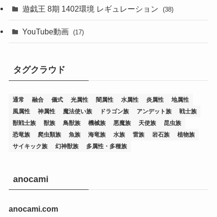
(76)
遊戯王 8期 1402環境 レギュレーション
(38)
(19)
(67)
YouTube動画
(17)
(7)
(25)
(54)
(5)
タグクラウド
(36)
(19)
(5)
(47)
(1)
(1)
(1)
(14)
(12)
(32)
(15)
(7)
(2)
(1)
(2)
(2)
(1)
(1)
通常
融合
儀式
光属性
闇属性
水属性
炎属性
地属性
(8)
(4)
(9)
(1)
(1)
(59)
(3)
(1)
(2)
(1)
(3)
(1)
(3)
(1)
(1)
(1)
風属性
神属性
魔法使い族
ドラゴン族
アンデット族
戦士族
獣戦士族
獣族
鳥獣族
機械族
悪魔族
天使族
昆虫族
(12)
(11)
(21)
(5)
(23)
(33)
(12)
(1)
(4)
(1)
(1)
(1)
(4)
(1)
(1)
(2)
(4)
(1)
(2)
(1)
(3)
恐竜族
爬虫類族
魚族
海竜族
水族
雷族
岩石族
植物族
サイキック族
幻神獣族
多属性・多種族
(14)
(1)
(15)
(17)
(7)
(1)
(2)
(2)
(1)
(1)
(1)
(2)
(2)
(2)
(2)
(5)
(5)
(1)
(1)
(1)
(2)
(1)
(1)
(20)
(5)
(7)
(34)
(2)
(2)
(4)
(12)
(1)
(1)
(1)
(2)
(5)
(2)
(3)
(1)
(1)
(1)
(1)
(2)
(1)
(2)
(1)
(1)
(1)
anocami
(27)
(1)
(10)
(14)
(24)
(4)
(1)
(3)
(2)
(1)
(11)
(1)
(5)
(4)
(1)
(4)
(3)
(4)
(1)
(2)
(2)
(3)
(2)
(1)
anocami.com
(2)
(4)
(3)
(1)
(16)
(24)
(4)
(1)
(1)
(1)
(1)
(2)
(1)
(1)
(1)
(5)
(1)
(10)
(1)
(4)
(109)
(3)
(1)
(2)
(1)
(1)
(2)
(1)