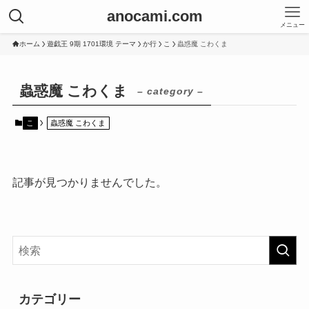
anocami.com
メニュー
ホーム
遊戯王 9期 1701環境 テーマ
か行
こ
蟲惑魔 こわくま
蟲惑魔 こわくま
– category –
こ
蟲惑魔 こわくま
記事が見つかりませんでした。
カテゴリー