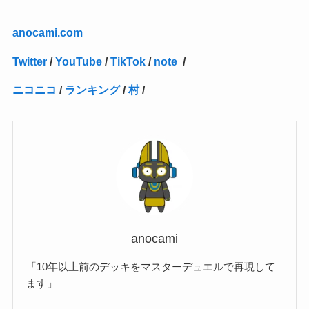
(2)
(4)
(3)
(1)
(16)
(24)
(4)
(1)
(1)
(1)
(1)
(2)
(1)
(1)
(1)
(5)
(1)
(10)
(1)
(4)
(109)
(3)
(1)
(2)
(1)
(1)
(2)
(1)
anocami.com
(5)
(2)
(1)
(31)
(7)
(1)
(1)
(1)
(1)
(1)
(3)
(1)
(1)
(1)
(3)
(4)
(5)
(2)
(14)
(1)
(28)
(1)
Twitter
/
YouTube
/
TikTok
/
note
/
(1)
(40)
(4)
(1)
(2)
(1)
(1)
(1)
(1)
(2)
(2)
(2)
(3)
(2)
(1)
ニコニコ
/
ランキング
/
村
/
(2)
(15)
(22)
(3)
(1)
(2)
(1)
(1)
(1)
(1)
(1)
(2)
(1)
(1)
(22)
(3)
(4)
(1)
(1)
(7)
(3)
(7)
(1)
(1)
(3)
(1)
(4)
(2)
(2)
(3)
(1)
(3)
(2)
(2)
anocami
(3)
「10年以上前のデッキをマスターデュエルで再現して
(1)
ます」