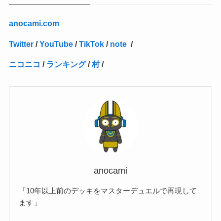
(2)
(4)
(3)
(1)
(16)
(24)
(4)
(1)
(1)
(1)
(1)
(2)
(1)
(1)
(1)
(5)
(1)
(10)
(1)
(4)
(109)
(3)
(1)
(2)
(1)
(1)
(2)
(1)
anocami.com
(5)
(2)
(1)
(31)
(7)
(1)
(1)
(1)
(1)
(1)
(3)
(1)
(1)
(1)
(3)
(4)
(5)
(2)
(14)
(1)
(28)
(1)
Twitter
/
YouTube
/
TikTok
/
note
/
(1)
(40)
(4)
(1)
(2)
(1)
(1)
(1)
(1)
(2)
(2)
(2)
(3)
(2)
(1)
ニコニコ
/
ランキング
/
村
/
(2)
(15)
(22)
(3)
(1)
(2)
(1)
(1)
(1)
(1)
(1)
(2)
(1)
(1)
(22)
(3)
(4)
(1)
(1)
(7)
(3)
(7)
(1)
(1)
(3)
(1)
(4)
(2)
(2)
(3)
(1)
(3)
(2)
(2)
anocami
(3)
「10年以上前のデッキをマスターデュエルで再現して
(1)
ます」