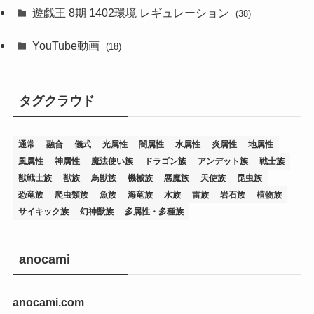
(76)
遊戯王 8期 1402環境 レギュレーション
(38)
(19)
(67)
YouTube動画
(18)
(7)
(25)
(54)
(5)
タグクラウド
(36)
(19)
(5)
(47)
(1)
(1)
(1)
(14)
(12)
(32)
(15)
(7)
(2)
(1)
(2)
(2)
(1)
(1)
通常
融合
儀式
光属性
闇属性
水属性
炎属性
地属性
(8)
(4)
(9)
(1)
(1)
(59)
(3)
(1)
(2)
(1)
(3)
(1)
(3)
(1)
(1)
(1)
風属性
神属性
魔法使い族
ドラゴン族
アンデット族
戦士族
獣戦士族
獣族
鳥獣族
機械族
悪魔族
天使族
昆虫族
(12)
(11)
(21)
(5)
(23)
(33)
(12)
(1)
(4)
(1)
(1)
(1)
(4)
(1)
(1)
(2)
(4)
(1)
(2)
(1)
(3)
恐竜族
爬虫類族
魚族
海竜族
水族
雷族
岩石族
植物族
サイキック族
幻神獣族
多属性・多種族
(14)
(1)
(15)
(17)
(7)
(1)
(2)
(2)
(1)
(1)
(1)
(2)
(2)
(2)
(2)
(5)
(5)
(1)
(1)
(1)
(2)
(1)
(1)
(20)
(5)
(7)
(34)
(2)
(2)
(4)
(12)
(1)
(1)
(1)
(2)
(5)
(2)
(3)
(1)
(1)
(1)
(1)
(2)
(1)
(2)
(1)
(1)
(1)
anocami
(27)
(1)
(10)
(14)
(24)
(4)
(1)
(3)
(2)
(1)
(11)
(1)
(5)
(4)
(1)
(4)
(3)
(4)
(1)
(2)
(2)
(3)
(2)
(1)
anocami.com
(2)
(4)
(3)
(1)
(16)
(24)
(4)
(1)
(1)
(1)
(1)
(2)
(1)
(1)
(1)
(5)
(1)
(10)
(1)
(4)
(109)
(3)
(1)
(2)
(1)
(1)
(2)
(1)