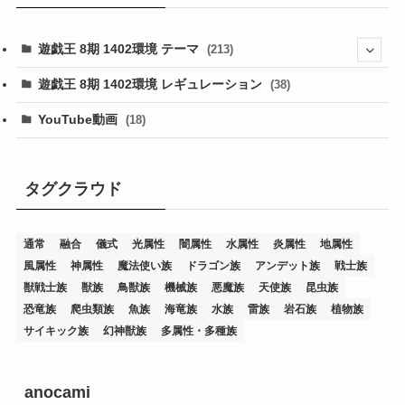
遊戯王 8期 1402環境 テーマ
(213)
(76)
遊戯王 8期 1402環境 レギュレーション
(38)
(19)
(67)
YouTube動画
(18)
(7)
(25)
(54)
(5)
(36)
(19)
(5)
(47)
(1)
(1)
(1)
タグクラウド
(14)
(12)
(32)
(15)
(7)
(2)
(1)
(2)
(2)
(1)
(1)
通常
融合
儀式
光属性
闇属性
水属性
炎属性
地属性
(8)
(4)
(9)
(1)
(1)
(59)
(3)
(1)
(2)
(1)
(3)
(1)
(3)
(1)
(1)
(1)
風属性
神属性
魔法使い族
ドラゴン族
アンデット族
戦士族
(12)
(11)
(21)
(5)
(23)
(33)
(12)
(1)
(4)
(1)
(1)
(1)
(4)
(1)
(1)
(2)
(4)
(1)
(2)
(1)
(3)
獣戦士族
獣族
鳥獣族
機械族
悪魔族
天使族
昆虫族
恐竜族
爬虫類族
魚族
海竜族
水族
雷族
岩石族
植物族
(14)
(1)
(15)
(17)
(7)
(1)
(2)
(2)
(1)
(1)
(1)
(2)
(2)
(2)
(2)
(5)
(5)
(1)
(1)
(1)
(2)
(1)
(1)
サイキック族
幻神獣族
多属性・多種族
(20)
(5)
(7)
(34)
(2)
(2)
(4)
(12)
(1)
(1)
(1)
(2)
(5)
(2)
(3)
(1)
(1)
(1)
(1)
(2)
(1)
(2)
(1)
(1)
(1)
(27)
(1)
(10)
(14)
(24)
(4)
(1)
(3)
(2)
(1)
(11)
(1)
(5)
(4)
(1)
(4)
(3)
(4)
(1)
(2)
(2)
(3)
(2)
(1)
anocami