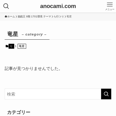
anocami.com
メニュー
ホーム
遊戯王 9期 1701環境 テーマ
ら行
り
竜星
竜星
– category –
り
竜星
記事が見つかりませんでした。
カテゴリー