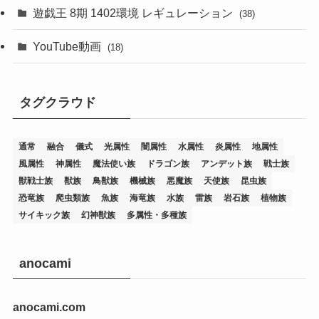
(76)
遊戯王 8期 1402環境 レギュレーション
(38)
(19)
(67)
YouTube動画
(18)
(7)
(25)
(54)
(5)
タグクラウド
(36)
(19)
(5)
(47)
(1)
(1)
(1)
(14)
(12)
(32)
(15)
(7)
(2)
(1)
(2)
(2)
(1)
(1)
通常
融合
儀式
光属性
闇属性
水属性
炎属性
地属性
(8)
(4)
(9)
(1)
(1)
(59)
(3)
(1)
(2)
(1)
(3)
(1)
(3)
(1)
(1)
(1)
風属性
神属性
魔法使い族
ドラゴン族
アンデット族
戦士族
獣戦士族
獣族
鳥獣族
機械族
悪魔族
天使族
昆虫族
(12)
(11)
(21)
(5)
(23)
(33)
(12)
(1)
(4)
(1)
(1)
(1)
(4)
(1)
(1)
(2)
(4)
(1)
(2)
(1)
(3)
恐竜族
爬虫類族
魚族
海竜族
水族
雷族
岩石族
植物族
サイキック族
幻神獣族
多属性・多種族
(14)
(1)
(15)
(17)
(7)
(1)
(2)
(2)
(1)
(1)
(1)
(2)
(2)
(2)
(2)
(5)
(5)
(1)
(1)
(1)
(2)
(1)
(1)
(20)
(5)
(7)
(34)
(2)
(2)
(4)
(12)
(1)
(1)
(1)
(2)
(5)
(2)
(3)
(1)
(1)
(1)
(1)
(2)
(1)
(2)
(1)
(1)
(1)
anocami
(27)
(1)
(10)
(14)
(24)
(4)
(1)
(3)
(2)
(1)
(11)
(1)
(5)
(4)
(1)
(4)
(3)
(4)
(1)
(2)
(2)
(3)
(2)
(1)
anocami.com
(2)
(4)
(3)
(1)
(16)
(24)
(4)
(1)
(1)
(1)
(1)
(2)
(1)
(1)
(1)
(5)
(1)
(10)
(1)
(4)
(109)
(3)
(1)
(2)
(1)
(1)
(2)
(1)