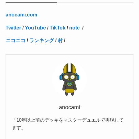
(2)
(4)
(3)
(1)
(16)
(24)
(4)
(1)
(1)
(1)
(1)
(2)
(1)
(1)
(1)
(5)
(1)
(10)
(1)
(4)
(109)
(3)
(1)
(2)
(1)
(1)
(2)
(1)
anocami.com
(5)
(2)
(1)
(31)
(7)
(1)
(1)
(1)
(1)
(1)
(3)
(1)
(1)
(1)
(3)
(4)
(5)
(2)
(14)
(1)
(28)
(1)
Twitter
/
YouTube
/
TikTok
/
note
/
(1)
(40)
(4)
(1)
(2)
(1)
(1)
(1)
(1)
(2)
(2)
(2)
(3)
(2)
(1)
ニコニコ
/
ランキング
/
村
/
(2)
(15)
(22)
(3)
(1)
(2)
(1)
(1)
(1)
(1)
(1)
(2)
(1)
(1)
(22)
(3)
(4)
(1)
(1)
(7)
(3)
(7)
(1)
(1)
(3)
(1)
(4)
(2)
(2)
(3)
(1)
(3)
(2)
(2)
anocami
(3)
「10年以上前のデッキをマスターデュエルで再現して
(1)
ます」