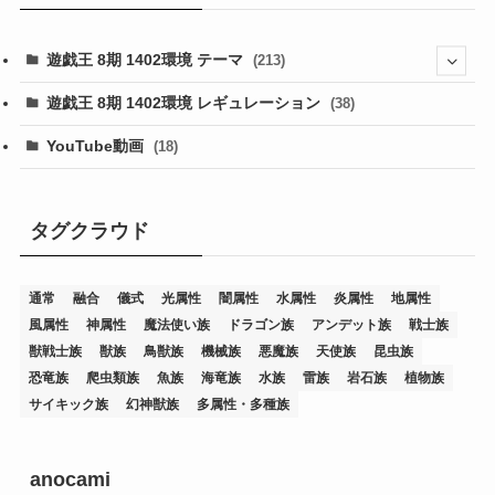
遊戯王 8期 1402環境 テーマ
(213)
(76)
遊戯王 8期 1402環境 レギュレーション
(38)
(19)
(67)
YouTube動画
(18)
(7)
(25)
(54)
(5)
(36)
(19)
(5)
(47)
(1)
(1)
(1)
タグクラウド
(14)
(12)
(32)
(15)
(7)
(2)
(1)
(2)
(2)
(1)
(1)
通常
融合
儀式
光属性
闇属性
水属性
炎属性
地属性
(8)
(4)
(9)
(1)
(1)
(59)
(3)
(1)
(2)
(1)
(3)
(1)
(3)
(1)
(1)
(1)
風属性
神属性
魔法使い族
ドラゴン族
アンデット族
戦士族
(12)
(11)
(21)
(5)
(23)
(33)
(12)
(1)
(4)
(1)
(1)
(1)
(4)
(1)
(1)
(2)
(4)
(1)
(2)
(1)
(3)
獣戦士族
獣族
鳥獣族
機械族
悪魔族
天使族
昆虫族
恐竜族
爬虫類族
魚族
海竜族
水族
雷族
岩石族
植物族
(14)
(1)
(15)
(17)
(7)
(1)
(2)
(2)
(1)
(1)
(1)
(2)
(2)
(2)
(2)
(5)
(5)
(1)
(1)
(1)
(2)
(1)
(1)
サイキック族
幻神獣族
多属性・多種族
(20)
(5)
(7)
(34)
(2)
(2)
(4)
(12)
(1)
(1)
(1)
(2)
(5)
(2)
(3)
(1)
(1)
(1)
(1)
(2)
(1)
(2)
(1)
(1)
(1)
(27)
(1)
(10)
(14)
(24)
(4)
(1)
(3)
(2)
(1)
(11)
(1)
(5)
(4)
(1)
(4)
(3)
(4)
(1)
(2)
(2)
(3)
(2)
(1)
anocami