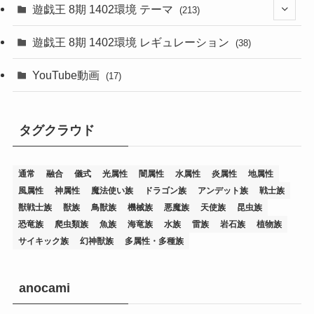
遊戯王 8期 1402環境 テーマ
(213)
(76)
遊戯王 8期 1402環境 レギュレーション
(38)
(19)
(67)
YouTube動画
(17)
(7)
(25)
(54)
(5)
タグクラウド
(36)
(19)
(5)
(47)
(1)
(1)
(1)
(14)
(12)
(32)
(15)
(7)
(2)
(1)
(2)
(2)
(1)
(1)
通常
融合
儀式
光属性
闇属性
水属性
炎属性
地属性
(8)
(4)
(9)
(1)
(1)
(59)
(3)
(1)
(2)
(1)
(3)
(1)
(3)
(1)
(1)
(1)
風属性
神属性
魔法使い族
ドラゴン族
アンデット族
戦士族
獣戦士族
獣族
鳥獣族
機械族
悪魔族
天使族
昆虫族
(12)
(11)
(21)
(5)
(23)
(33)
(12)
(1)
(4)
(1)
(1)
(1)
(4)
(1)
(1)
(2)
(4)
(1)
(2)
(1)
(3)
恐竜族
爬虫類族
魚族
海竜族
水族
雷族
岩石族
植物族
サイキック族
幻神獣族
多属性・多種族
(14)
(1)
(15)
(17)
(7)
(1)
(2)
(2)
(1)
(1)
(1)
(2)
(2)
(2)
(2)
(5)
(5)
(1)
(1)
(1)
(2)
(1)
(1)
(20)
(5)
(7)
(34)
(2)
(2)
(4)
(12)
(1)
(1)
(1)
(2)
(5)
(2)
(3)
(1)
(1)
(1)
(1)
(2)
(1)
(2)
(1)
(1)
(1)
anocami
(27)
(1)
(10)
(14)
(24)
(4)
(1)
(3)
(2)
(1)
(11)
(1)
(5)
(4)
(1)
(4)
(3)
(4)
(1)
(2)
(2)
(3)
(2)
(1)