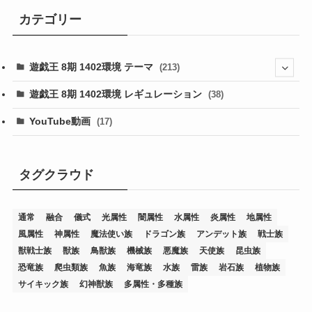
カテゴリー
遊戯王 8期 1402環境 テーマ
(213)
(76)
遊戯王 8期 1402環境 レギュレーション
(38)
(19)
(67)
YouTube動画
(17)
(7)
(25)
(54)
(5)
(36)
(19)
(5)
(47)
(1)
(1)
(1)
タグクラウド
(14)
(12)
(32)
(15)
(7)
(2)
(1)
(2)
(2)
(1)
(1)
通常
融合
儀式
光属性
闇属性
水属性
炎属性
地属性
(8)
(4)
(9)
(1)
(1)
(59)
(3)
(1)
(2)
(1)
(3)
(1)
(3)
(1)
(1)
(1)
風属性
神属性
魔法使い族
ドラゴン族
アンデット族
戦士族
(12)
(11)
(21)
(5)
(23)
(33)
(12)
(1)
(4)
(1)
(1)
(1)
(4)
(1)
(1)
(2)
(4)
(1)
(2)
(1)
(3)
獣戦士族
獣族
鳥獣族
機械族
悪魔族
天使族
昆虫族
恐竜族
爬虫類族
魚族
海竜族
水族
雷族
岩石族
植物族
(14)
(1)
(15)
(17)
(7)
(1)
(2)
(2)
(1)
(1)
(1)
(2)
(2)
(2)
(2)
(5)
(5)
(1)
(1)
(1)
(2)
(1)
(1)
サイキック族
幻神獣族
多属性・多種族
(20)
(5)
(7)
(34)
(2)
(2)
(4)
(12)
(1)
(1)
(1)
(2)
(5)
(2)
(3)
(1)
(1)
(1)
(1)
(2)
(1)
(2)
(1)
(1)
(1)