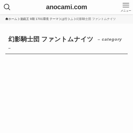
anocami.com
メニュー
ホーム
遊戯王 9期 1701環境 テーマ
は行
ふ
幻影騎士団 ファントムナイツ
幻影騎士団 ファントムナイツ
– category
–