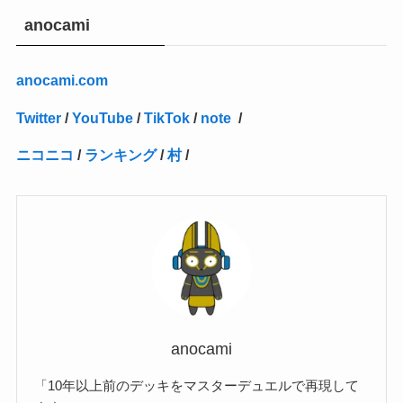
(27)
(1)
(10)
(14)
(24)
(4)
(1)
(3)
(2)
(1)
(11)
(1)
(5)
(4)
(1)
(4)
(3)
(4)
(1)
(2)
(2)
(3)
(2)
(1)
anocami
(2)
(4)
(3)
(1)
(16)
(24)
(4)
(1)
(1)
(1)
(1)
(2)
(1)
(1)
(1)
(5)
(1)
(10)
(1)
(4)
(109)
(3)
(1)
(2)
(1)
(1)
(2)
(1)
anocami.com
(5)
(2)
(1)
(31)
(7)
(1)
(1)
(1)
(1)
(1)
(3)
(1)
(1)
(1)
(3)
(4)
(5)
(2)
(14)
(1)
(28)
(1)
Twitter
/
YouTube
/
TikTok
/
note
/
(1)
(40)
(4)
(1)
(2)
(1)
(1)
(1)
(1)
(2)
(2)
(2)
(3)
(2)
(1)
ニコニコ
/
ランキング
/
村
/
(2)
(15)
(22)
(3)
(1)
(2)
(1)
(1)
(1)
(1)
(1)
(2)
(1)
(1)
(22)
(3)
(4)
(1)
(1)
(7)
(3)
(7)
(1)
(1)
(3)
(1)
(4)
(2)
(2)
(3)
(1)
(3)
(2)
(2)
anocami
(3)
「10年以上前のデッキをマスターデュエルで再現して
(1)