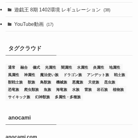
(76)
遊戯王 8期 1402環境 レギュレーション
(38)
(19)
(67)
YouTube動画
(17)
(7)
(25)
(54)
(5)
タグクラウド
(36)
(19)
(5)
(47)
(1)
(1)
(1)
(14)
(12)
(32)
(15)
(7)
(2)
(1)
(2)
(2)
(1)
(1)
通常
融合
儀式
光属性
闇属性
水属性
炎属性
地属性
(8)
(4)
(9)
(1)
(1)
(59)
(3)
(1)
(2)
(1)
(3)
(1)
(3)
(1)
(1)
(1)
風属性
神属性
魔法使い族
ドラゴン族
アンデット族
戦士族
獣戦士族
獣族
鳥獣族
機械族
悪魔族
天使族
昆虫族
(12)
(11)
(21)
(5)
(23)
(33)
(12)
(1)
(4)
(1)
(1)
(1)
(4)
(1)
(1)
(2)
(4)
(1)
(2)
(1)
(3)
恐竜族
爬虫類族
魚族
海竜族
水族
雷族
岩石族
植物族
サイキック族
幻神獣族
多属性・多種族
(14)
(1)
(15)
(17)
(7)
(1)
(2)
(2)
(1)
(1)
(1)
(2)
(2)
(2)
(2)
(5)
(5)
(1)
(1)
(1)
(2)
(1)
(1)
(20)
(5)
(7)
(34)
(2)
(2)
(4)
(12)
(1)
(1)
(1)
(2)
(5)
(2)
(3)
(1)
(1)
(1)
(1)
(2)
(1)
(2)
(1)
(1)
(1)
anocami
(27)
(1)
(10)
(14)
(24)
(4)
(1)
(3)
(2)
(1)
(11)
(1)
(5)
(4)
(1)
(4)
(3)
(4)
(1)
(2)
(2)
(3)
(2)
(1)
anocami.com