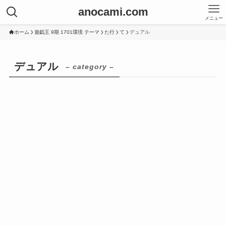
anocami.com
メニュー
ホーム
遊戯王 9期 1701環境 テーマ
た行
て
デュアル
デュアル
– category –