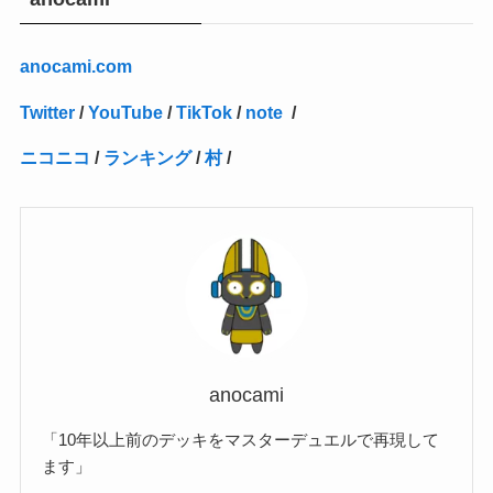
(2)
(4)
(3)
(1)
(16)
(24)
(4)
(1)
(1)
(1)
(1)
(2)
(1)
(1)
(1)
(5)
(1)
(10)
(1)
(4)
(109)
(3)
(1)
(2)
(1)
(1)
(2)
(1)
anocami.com
(5)
(2)
(1)
(31)
(7)
(1)
(1)
(1)
(1)
(1)
(3)
(1)
(1)
(1)
(3)
(4)
(5)
(2)
(14)
(1)
(28)
(1)
Twitter
/
YouTube
/
TikTok
/
note
/
(1)
(40)
(4)
(1)
(2)
(1)
(1)
(1)
(1)
(2)
(2)
(2)
(3)
(2)
(1)
ニコニコ
/
ランキング
/
村
/
(2)
(15)
(22)
(3)
(1)
(2)
(1)
(1)
(1)
(1)
(1)
(2)
(1)
(1)
(22)
(3)
(4)
(1)
(1)
(7)
(3)
(7)
(1)
(1)
(3)
(1)
(4)
(2)
(2)
(3)
(1)
(3)
(2)
(2)
anocami
(3)
「10年以上前のデッキをマスターデュエルで再現して
(1)
ます」