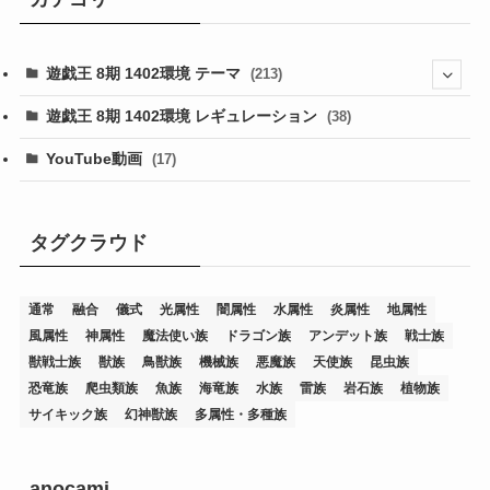
遊戯王 8期 1402環境 テーマ
(213)
(76)
遊戯王 8期 1402環境 レギュレーション
(38)
(19)
(67)
YouTube動画
(17)
(7)
(25)
(54)
(5)
(36)
(19)
(5)
(47)
(1)
(1)
(1)
タグクラウド
(14)
(12)
(32)
(15)
(7)
(2)
(1)
(2)
(2)
(1)
(1)
通常
融合
儀式
光属性
闇属性
水属性
炎属性
地属性
(8)
(4)
(9)
(1)
(1)
(59)
(3)
(1)
(2)
(1)
(3)
(1)
(3)
(1)
(1)
(1)
風属性
神属性
魔法使い族
ドラゴン族
アンデット族
戦士族
(12)
(11)
(21)
(5)
(23)
(33)
(12)
(1)
(4)
(1)
(1)
(1)
(4)
(1)
(1)
(2)
(4)
(1)
(2)
(1)
(3)
獣戦士族
獣族
鳥獣族
機械族
悪魔族
天使族
昆虫族
恐竜族
爬虫類族
魚族
海竜族
水族
雷族
岩石族
植物族
(14)
(1)
(15)
(17)
(7)
(1)
(2)
(2)
(1)
(1)
(1)
(2)
(2)
(2)
(2)
(5)
(5)
(1)
(1)
(1)
(2)
(1)
(1)
サイキック族
幻神獣族
多属性・多種族
(20)
(5)
(7)
(34)
(2)
(2)
(4)
(12)
(1)
(1)
(1)
(2)
(5)
(2)
(3)
(1)
(1)
(1)
(1)
(2)
(1)
(2)
(1)
(1)
(1)
(27)
(1)
(10)
(14)
(24)
(4)
(1)
(3)
(2)
(1)
(11)
(1)
(5)
(4)
(1)
(4)
(3)
(4)
(1)
(2)
(2)
(3)
(2)
(1)
anocami