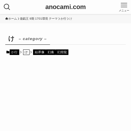
anocami.com
メニュー
ホーム
遊戯王 9期 1701環境 テーマ
か行
け
け
– category –
か行
け
結界像
幻奏
幻煌龍