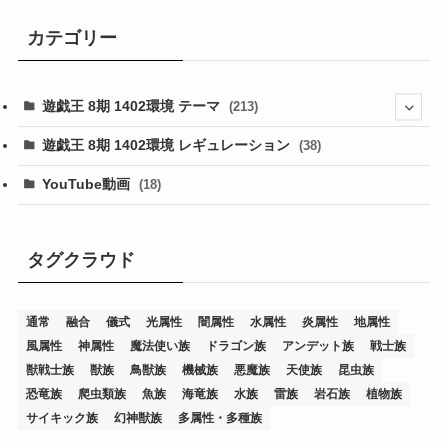
カテゴリー
遊戯王 8期 1402環境 テーマ
(213)
(76)
遊戯王 8期 1402環境 レギュレーション
(38)
(19)
(67)
YouTube動画
(18)
(7)
(25)
(54)
(5)
(36)
(19)
(5)
(47)
(1)
(1)
(1)
タグクラウド
(14)
(12)
(32)
(15)
(7)
(2)
(1)
(2)
(2)
(1)
(1)
通常
融合
儀式
光属性
闇属性
水属性
炎属性
地属性
(8)
(4)
(9)
(1)
(1)
(59)
(3)
(1)
(2)
(1)
(3)
(1)
(3)
(1)
(1)
(1)
風属性
神属性
魔法使い族
ドラゴン族
アンデット族
戦士族
(12)
(11)
(21)
(5)
(23)
(33)
(12)
(1)
(4)
(1)
(1)
(1)
(4)
(1)
(1)
(2)
(4)
(1)
(2)
(1)
(3)
獣戦士族
獣族
鳥獣族
機械族
悪魔族
天使族
昆虫族
恐竜族
爬虫類族
魚族
海竜族
水族
雷族
岩石族
植物族
(14)
(1)
(15)
(17)
(7)
(1)
(2)
(2)
(1)
(1)
(1)
(2)
(2)
(2)
(2)
(5)
(5)
(1)
(1)
(1)
(2)
(1)
(1)
サイキック族
幻神獣族
多属性・多種族
(20)
(5)
(7)
(34)
(2)
(2)
(4)
(12)
(1)
(1)
(1)
(2)
(5)
(2)
(3)
(1)
(1)
(1)
(1)
(2)
(1)
(2)
(1)
(1)
(1)