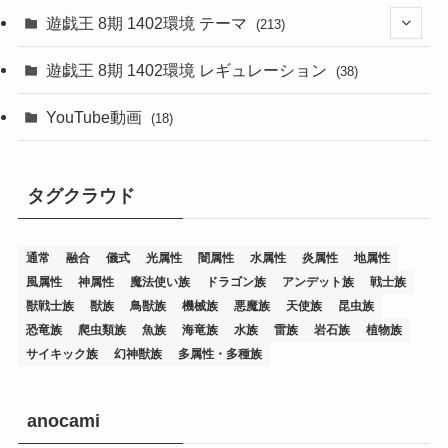
遊戯王 8期 1402環境 テーマ
(213)
(76)
遊戯王 8期 1402環境 レギュレーション
(38)
(19)
(67)
YouTube動画
(18)
(7)
(25)
(54)
(5)
タグクラウド
(36)
(19)
(5)
(47)
(1)
(1)
(1)
(14)
(12)
(32)
(15)
(7)
(2)
(1)
(2)
(2)
(1)
(1)
通常
融合
儀式
光属性
闇属性
水属性
炎属性
地属性
(8)
(4)
(9)
(1)
(1)
(59)
(3)
(1)
(2)
(1)
(3)
(1)
(3)
(1)
(1)
(1)
風属性
神属性
魔法使い族
ドラゴン族
アンデット族
戦士族
獣戦士族
獣族
鳥獣族
機械族
悪魔族
天使族
昆虫族
(12)
(11)
(21)
(5)
(23)
(33)
(12)
(1)
(4)
(1)
(1)
(1)
(4)
(1)
(1)
(2)
(4)
(1)
(2)
(1)
(3)
恐竜族
爬虫類族
魚族
海竜族
水族
雷族
岩石族
植物族
サイキック族
幻神獣族
多属性・多種族
(14)
(1)
(15)
(17)
(7)
(1)
(2)
(2)
(1)
(1)
(1)
(2)
(2)
(2)
(2)
(5)
(5)
(1)
(1)
(1)
(2)
(1)
(1)
(20)
(5)
(7)
(34)
(2)
(2)
(4)
(12)
(1)
(1)
(1)
(2)
(5)
(2)
(3)
(1)
(1)
(1)
(1)
(2)
(1)
(2)
(1)
(1)
(1)
anocami