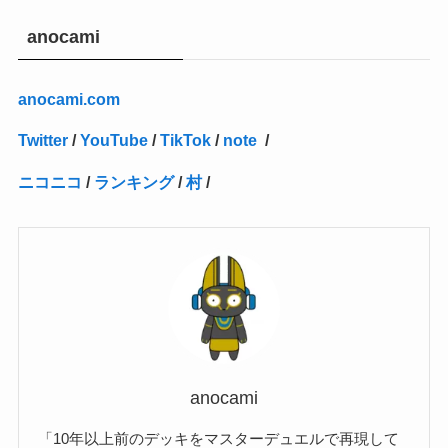
(27)
(1)
(10)
(14)
(24)
(4)
(1)
(3)
(2)
(1)
(11)
(1)
(5)
(4)
(1)
(4)
(3)
(4)
(1)
(2)
(2)
(3)
(2)
(1)
anocami
(2)
(4)
(3)
(1)
(16)
(24)
(4)
(1)
(1)
(1)
(1)
(2)
(1)
(1)
(1)
(5)
(1)
(10)
(1)
(4)
(109)
(3)
(1)
(2)
(1)
(1)
(2)
(1)
anocami.com
(5)
(2)
(1)
(31)
(7)
(1)
(1)
(1)
(1)
(1)
(3)
(1)
(1)
(1)
(3)
(4)
(5)
(2)
(14)
(1)
(28)
(1)
Twitter
/
YouTube
/
TikTok
/
note
/
(1)
(40)
(4)
(1)
(2)
(1)
(1)
(1)
(1)
(2)
(2)
(2)
(3)
(2)
(1)
ニコニコ
/
ランキング
/
村
/
(2)
(15)
(22)
(3)
(1)
(2)
(1)
(1)
(1)
(1)
(1)
(2)
(1)
(1)
(22)
(3)
(4)
(1)
(1)
(7)
(3)
(7)
(1)
(1)
(3)
(1)
(4)
(2)
(2)
(3)
(1)
(3)
(2)
(2)
anocami
(3)
「10年以上前のデッキをマスターデュエルで再現して
(1)