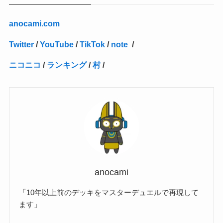
(2)
(4)
(3)
(1)
(16)
(24)
(4)
(1)
(1)
(1)
(1)
(2)
(1)
(1)
(1)
(5)
(1)
(10)
(1)
(4)
(109)
(3)
(1)
(2)
(1)
(1)
(2)
(1)
anocami.com
(5)
(2)
(1)
(31)
(7)
(1)
(1)
(1)
(1)
(1)
(3)
(1)
(1)
(1)
(3)
(4)
(5)
(2)
(14)
(1)
(28)
(1)
Twitter
/
YouTube
/
TikTok
/
note
/
(1)
(40)
(4)
(1)
(2)
(1)
(1)
(1)
(1)
(2)
(2)
(2)
(3)
(2)
(1)
ニコニコ
/
ランキング
/
村
/
(2)
(15)
(22)
(3)
(1)
(2)
(1)
(1)
(1)
(1)
(1)
(2)
(1)
(1)
(22)
(3)
(4)
(1)
(1)
(7)
(3)
(7)
(1)
(1)
(3)
(1)
(4)
(2)
(2)
(3)
(1)
(3)
(2)
(2)
anocami
(3)
「10年以上前のデッキをマスターデュエルで再現して
(1)
ます」