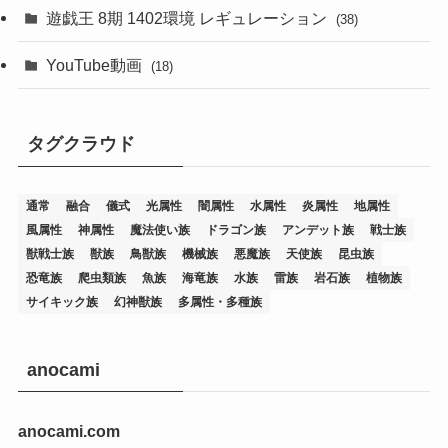
(76)
遊戯王 8期 1402環境 レギュレーション
(38)
(19)
(67)
YouTube動画
(18)
(7)
(25)
(54)
(5)
タグクラウド
(36)
(19)
(5)
(47)
(1)
(1)
(1)
(14)
(12)
(32)
(15)
(7)
(2)
(1)
(2)
(2)
(1)
(1)
通常
融合
儀式
光属性
闇属性
水属性
炎属性
地属性
(8)
(4)
(9)
(1)
(1)
(59)
(3)
(1)
(2)
(1)
(3)
(1)
(3)
(1)
(1)
(1)
風属性
神属性
魔法使い族
ドラゴン族
アンデット族
戦士族
獣戦士族
獣族
鳥獣族
機械族
悪魔族
天使族
昆虫族
(12)
(11)
(21)
(5)
(23)
(33)
(12)
(1)
(4)
(1)
(1)
(1)
(4)
(1)
(1)
(2)
(4)
(1)
(2)
(1)
(3)
恐竜族
爬虫類族
魚族
海竜族
水族
雷族
岩石族
植物族
サイキック族
幻神獣族
多属性・多種族
(14)
(1)
(15)
(17)
(7)
(1)
(2)
(2)
(1)
(1)
(1)
(2)
(2)
(2)
(2)
(5)
(5)
(1)
(1)
(1)
(2)
(1)
(1)
(20)
(5)
(7)
(34)
(2)
(2)
(4)
(12)
(1)
(1)
(1)
(2)
(5)
(2)
(3)
(1)
(1)
(1)
(1)
(2)
(1)
(2)
(1)
(1)
(1)
anocami
(27)
(1)
(10)
(14)
(24)
(4)
(1)
(3)
(2)
(1)
(11)
(1)
(5)
(4)
(1)
(4)
(3)
(4)
(1)
(2)
(2)
(3)
(2)
(1)
anocami.com
(2)
(4)
(3)
(1)
(16)
(24)
(4)
(1)
(1)
(1)
(1)
(2)
(1)
(1)
(1)
(5)
(1)
(10)
(1)
(4)
(109)
(3)
(1)
(2)
(1)
(1)
(2)
(1)