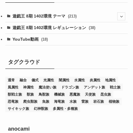
遊戯王 8期 1402環境 テーマ
(213)
(76)
遊戯王 8期 1402環境 レギュレーション
(38)
(19)
(67)
YouTube動画
(18)
(7)
(25)
(54)
(5)
(36)
(19)
(5)
(47)
(1)
(1)
(1)
タグクラウド
(14)
(12)
(32)
(15)
(7)
(2)
(1)
(2)
(2)
(1)
(1)
通常
融合
儀式
光属性
闇属性
水属性
炎属性
地属性
(8)
(4)
(9)
(1)
(1)
(59)
(3)
(1)
(2)
(1)
(3)
(1)
(3)
(1)
(1)
(1)
風属性
神属性
魔法使い族
ドラゴン族
アンデット族
戦士族
(12)
(11)
(21)
(5)
(23)
(33)
(12)
(1)
(4)
(1)
(1)
(1)
(4)
(1)
(1)
(2)
(4)
(1)
(2)
(1)
(3)
獣戦士族
獣族
鳥獣族
機械族
悪魔族
天使族
昆虫族
恐竜族
爬虫類族
魚族
海竜族
水族
雷族
岩石族
植物族
(14)
(1)
(15)
(17)
(7)
(1)
(2)
(2)
(1)
(1)
(1)
(2)
(2)
(2)
(2)
(5)
(5)
(1)
(1)
(1)
(2)
(1)
(1)
サイキック族
幻神獣族
多属性・多種族
(20)
(5)
(7)
(34)
(2)
(2)
(4)
(12)
(1)
(1)
(1)
(2)
(5)
(2)
(3)
(1)
(1)
(1)
(1)
(2)
(1)
(2)
(1)
(1)
(1)
(27)
(1)
(10)
(14)
(24)
(4)
(1)
(3)
(2)
(1)
(11)
(1)
(5)
(4)
(1)
(4)
(3)
(4)
(1)
(2)
(2)
(3)
(2)
(1)
anocami