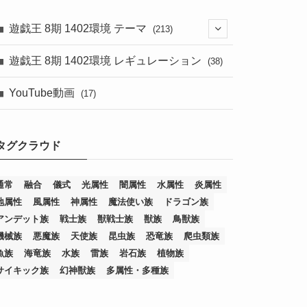
遊戯王 8期 1402環境 テーマ
(213)
(76)
遊戯王 8期 1402環境 レギュレーション
(38)
(19)
(67)
YouTube動画
(17)
(7)
(25)
(54)
(5)
タグクラウド
(36)
(19)
(5)
(47)
(1)
(1)
(1)
(14)
(12)
(32)
(15)
(7)
(2)
(1)
(2)
(2)
(1)
(1)
通常
融合
儀式
光属性
闇属性
水属性
炎属性
地属性
風属性
神属性
魔法使い族
ドラゴン族
(8)
(4)
(9)
(1)
(1)
(59)
(3)
(1)
(2)
(1)
(3)
(1)
(3)
(1)
(1)
(1)
アンデット族
戦士族
獣戦士族
獣族
鳥獣族
(12)
(11)
(21)
(5)
(23)
(33)
(12)
(1)
(4)
(1)
(1)
(1)
(4)
(1)
(1)
(2)
(4)
(1)
(2)
(1)
(3)
機械族
悪魔族
天使族
昆虫族
恐竜族
爬虫類族
魚族
海竜族
水族
雷族
岩石族
植物族
(14)
(1)
(15)
(17)
(7)
(1)
(2)
(2)
(1)
(1)
(1)
(2)
(2)
(2)
(2)
(5)
(5)
(1)
(1)
(1)
(2)
(1)
(1)
サイキック族
幻神獣族
多属性・多種族
(20)
(5)
(7)
(34)
(2)
(2)
(4)
(12)
(1)
(1)
(1)
(2)
(5)
(2)
(3)
(1)
(1)
(1)
(1)
(2)
(1)
(2)
(1)
(1)
(1)