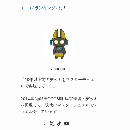
(1)
(1)
(22)
(3)
(4)
(1)
(1)
(7)
(3)
(7)
ニコニコ
/
ランキング
/
村
/
(1)
(1)
(3)
(1)
(4)
(2)
(2)
(3)
(1)
(3)
(2)
(2)
(3)
(1)
anocami
「10年以上前のデッキをマスターデュエ
ルで再現してます」
2014年 遊戯王OCG8期 1402環境のデッキ
を再現して、現代のマスターデュエルでデ
ュエルをしています。