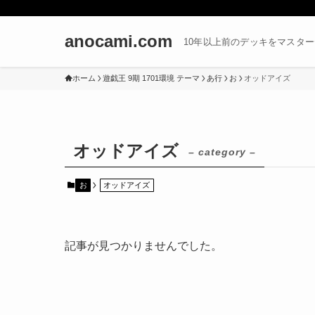
anocami.com
10年以上前のデッキをマスタ
ホーム
遊戯王 9期 1701環境 テーマ
あ行
お
オッドアイズ
オッドアイズ
– category –
お
オッドアイズ
記事が見つかりませんでした。