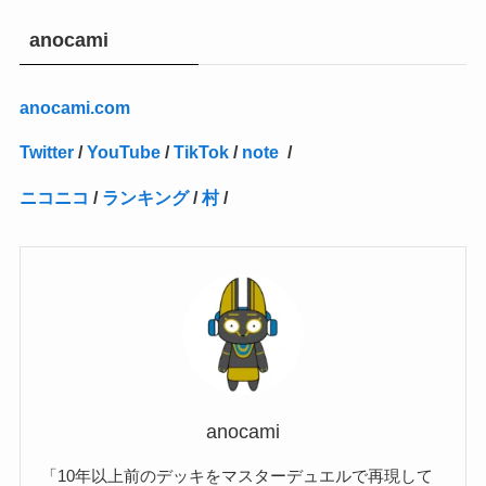
(27)
(1)
(10)
(14)
(24)
(4)
(1)
(3)
(2)
(1)
(11)
(1)
(5)
(4)
(1)
(4)
(3)
(4)
(1)
(2)
(2)
(3)
(2)
(1)
anocami
(2)
(4)
(3)
(1)
(16)
(24)
(4)
(1)
(1)
(1)
(1)
(2)
(1)
(1)
(1)
(5)
(1)
(10)
(1)
(4)
(109)
(3)
(1)
(2)
(1)
(1)
(2)
(1)
anocami.com
(5)
(2)
(1)
(31)
(7)
(1)
(1)
(1)
(1)
(1)
(3)
(1)
(1)
(1)
(3)
(4)
(5)
(2)
(14)
(1)
(28)
(1)
Twitter
/
YouTube
/
TikTok
/
note
/
(1)
(40)
(4)
(1)
(2)
(1)
(1)
(1)
(1)
(2)
(2)
(2)
(3)
(2)
(1)
ニコニコ
/
ランキング
/
村
/
(2)
(15)
(22)
(3)
(1)
(2)
(1)
(1)
(1)
(1)
(1)
(2)
(1)
(1)
(22)
(3)
(4)
(1)
(1)
(7)
(3)
(7)
(1)
(1)
(3)
(1)
(4)
(2)
(2)
(3)
(1)
(3)
(2)
(2)
anocami
(3)
「10年以上前のデッキをマスターデュエルで再現して
(1)