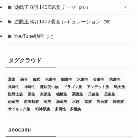
遊戯王 8期 1402環境 テーマ
(213)
(76)
遊戯王 8期 1402環境 レギュレーション
(38)
(19)
(67)
YouTube動画
(17)
(7)
(25)
(54)
(5)
タグクラウド
(36)
(19)
(5)
(47)
(1)
(1)
(1)
(14)
(12)
(32)
(15)
(7)
(2)
(1)
(2)
(2)
(1)
(1)
通常
融合
儀式
光属性
闇属性
水属性
炎属性
地属性
(8)
(4)
(9)
(1)
(1)
(59)
(3)
(1)
(2)
(1)
(3)
(1)
(3)
(1)
(1)
(1)
風属性
神属性
魔法使い族
ドラゴン族
アンデット族
戦士族
獣戦士族
獣族
鳥獣族
機械族
悪魔族
天使族
昆虫族
(12)
(11)
(21)
(5)
(23)
(33)
(12)
(1)
(4)
(1)
(1)
(1)
(4)
(1)
(1)
(2)
(4)
(1)
(2)
(1)
(3)
恐竜族
爬虫類族
魚族
海竜族
水族
雷族
岩石族
植物族
サイキック族
幻神獣族
多属性・多種族
(14)
(1)
(15)
(17)
(7)
(1)
(2)
(2)
(1)
(1)
(1)
(2)
(2)
(2)
(2)
(5)
(5)
(1)
(1)
(1)
(2)
(1)
(1)
(20)
(5)
(7)
(34)
(2)
(2)
(4)
(12)
(1)
(1)
(1)
(2)
(5)
(2)
(3)
(1)
(1)
(1)
(1)
(2)
(1)
(2)
(1)
(1)
(1)
anocami