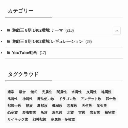
カテゴリー
遊戯王 8期 1402環境 テーマ
(213)
(76)
遊戯王 8期 1402環境 レギュレーション
(38)
(19)
(67)
YouTube動画
(17)
(7)
(25)
(54)
(5)
(36)
(19)
(5)
(47)
(1)
(1)
(1)
タグクラウド
(14)
(12)
(32)
(15)
(7)
(2)
(1)
(2)
(2)
(1)
(1)
通常
融合
儀式
光属性
闇属性
水属性
炎属性
地属性
(8)
(4)
(9)
(1)
(1)
(59)
(3)
(1)
(2)
(1)
(3)
(1)
(3)
(1)
(1)
(1)
風属性
神属性
魔法使い族
ドラゴン族
アンデット族
戦士族
(12)
(11)
(21)
(5)
(23)
(33)
(12)
(1)
(4)
(1)
(1)
(1)
(4)
(1)
(1)
(2)
(4)
(1)
(2)
(1)
(3)
獣戦士族
獣族
鳥獣族
機械族
悪魔族
天使族
昆虫族
恐竜族
爬虫類族
魚族
海竜族
水族
雷族
岩石族
植物族
(14)
(1)
(15)
(17)
(7)
(1)
(2)
(2)
(1)
(1)
(1)
(2)
(2)
(2)
(2)
(5)
(5)
(1)
(1)
(1)
(2)
(1)
(1)
サイキック族
幻神獣族
多属性・多種族
(20)
(5)
(7)
(34)
(2)
(2)
(4)
(12)
(1)
(1)
(1)
(2)
(5)
(2)
(3)
(1)
(1)
(1)
(1)
(2)
(1)
(2)
(1)
(1)
(1)