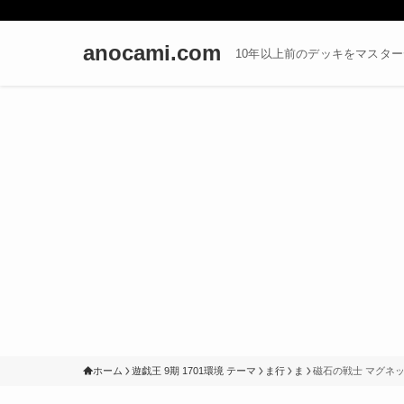
anocami.com
10年以上前のデッキをマスタ
ホーム
遊戯王 9期 1701環境 テーマ
ま行
ま
磁石の戦士 マグネ