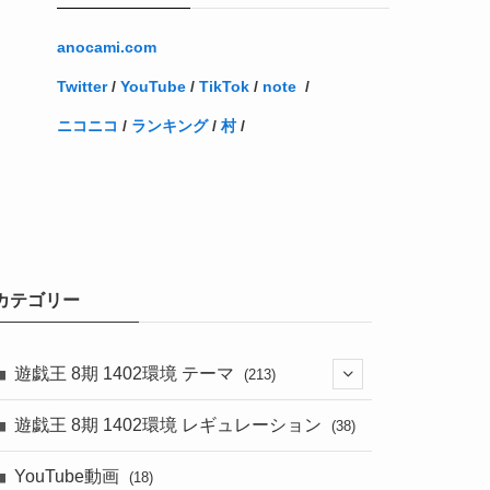
anocami.com
Twitter
/
YouTube
/
TikTok
/
note
/
ニコニコ
/
ランキング
/
村
/
カテゴリー
遊戯王 8期 1402環境 テーマ
(213)
(76)
遊戯王 8期 1402環境 レギュレーション
(38)
(19)
(67)
YouTube動画
(18)