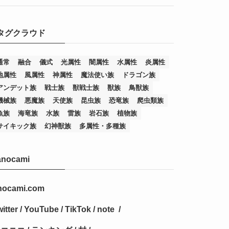
(7)
(25)
(54)
(5)
タグクラウド
(36)
(19)
(5)
(47)
(1)
(1)
(1)
(14)
(12)
(32)
(15)
(7)
(2)
(1)
(2)
(2)
(1)
(1)
通常
融合
儀式
光属性
闇属性
水属性
炎属性
地属性
風属性
神属性
魔法使い族
ドラゴン族
(8)
(4)
(9)
(1)
(1)
(59)
(3)
(1)
(2)
(1)
(3)
(1)
(3)
(1)
(1)
(1)
アンデット族
戦士族
獣戦士族
獣族
鳥獣族
(12)
(11)
(21)
(5)
(23)
(33)
(12)
(1)
(4)
(1)
(1)
(1)
(4)
(1)
(1)
(2)
(4)
(1)
(2)
(1)
(3)
機械族
悪魔族
天使族
昆虫族
恐竜族
爬虫類族
魚族
海竜族
水族
雷族
岩石族
植物族
(14)
(1)
(15)
(17)
(7)
(1)
(2)
(2)
(1)
(1)
(1)
(2)
(2)
(2)
(2)
(5)
(5)
(1)
(1)
(1)
(2)
(1)
(1)
サイキック族
幻神獣族
多属性・多種族
(20)
(5)
(7)
(34)
(2)
(2)
(4)
(12)
(1)
(1)
(1)
(2)
(5)
(2)
(3)
(1)
(1)
(1)
(1)
(2)
(1)
(2)
(1)
(1)
(1)
anocami
(27)
(1)
(10)
(14)
(24)
(4)
(1)
(3)
(2)
(1)
(11)
(1)
(5)
(4)
(1)
(4)
(3)
(4)
(1)
(2)
(2)
(3)
(2)
(1)
(2)
(4)
(3)
(1)
(16)
(24)
(4)
(1)
(1)
(1)
(1)
(2)
(1)
(1)
(1)
(5)
(1)
(10)
(1)
(4)
(109)
(3)
(1)
(2)
(1)
(1)
(2)
(1)
nocami.com
(5)
(2)
(1)
(31)
(7)
(1)
(1)
(1)
(1)
(1)
(3)
(1)
(1)
(1)
(3)
(4)
(5)
(2)
(14)
(1)
(28)
(1)
itter
/
YouTube
/
TikTok
/
note
/