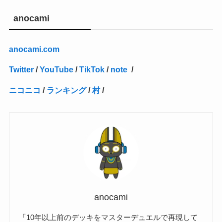
(27)
(1)
(10)
(14)
(24)
(4)
(1)
(3)
(2)
(1)
(11)
(1)
(5)
(4)
(1)
(4)
(3)
(4)
(1)
(2)
(2)
(3)
(2)
(1)
anocami
(2)
(4)
(3)
(1)
(16)
(24)
(4)
(1)
(1)
(1)
(1)
(2)
(1)
(1)
(1)
(5)
(1)
(10)
(1)
(4)
(109)
(3)
(1)
(2)
(1)
(1)
(2)
(1)
anocami.com
(5)
(2)
(1)
(31)
(7)
(1)
(1)
(1)
(1)
(1)
(3)
(1)
(1)
(1)
(3)
(4)
(5)
(2)
(14)
(1)
(28)
(1)
Twitter
/
YouTube
/
TikTok
/
note
/
(1)
(40)
(4)
(1)
(2)
(1)
(1)
(1)
(1)
(2)
(2)
(2)
(3)
(2)
(1)
ニコニコ
/
ランキング
/
村
/
(2)
(15)
(22)
(3)
(1)
(2)
(1)
(1)
(1)
(1)
(1)
(2)
(1)
(1)
(22)
(3)
(4)
(1)
(1)
(7)
(3)
(7)
(1)
(1)
(3)
(1)
(4)
(2)
(2)
(3)
(1)
(3)
(2)
(2)
anocami
(3)
「10年以上前のデッキをマスターデュエルで再現して
(1)