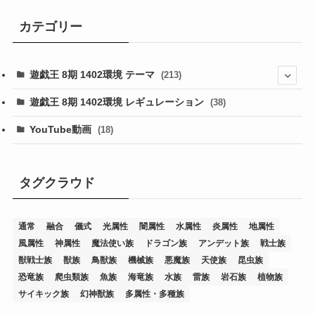
カテゴリー
遊戯王 8期 1402環境 テーマ
(213)
(76)
遊戯王 8期 1402環境 レギュレーション
(38)
(19)
(67)
YouTube動画
(18)
(7)
(25)
(54)
(5)
(36)
(19)
(5)
(47)
(1)
(1)
(1)
タグクラウド
(14)
(12)
(32)
(15)
(7)
(2)
(1)
(2)
(2)
(1)
(1)
通常
融合
儀式
光属性
闇属性
水属性
炎属性
地属性
(8)
(4)
(9)
(1)
(1)
(59)
(3)
(1)
(2)
(1)
(3)
(1)
(3)
(1)
(1)
(1)
風属性
神属性
魔法使い族
ドラゴン族
アンデット族
戦士族
(12)
(11)
(21)
(5)
(23)
(33)
(12)
(1)
(4)
(1)
(1)
(1)
(4)
(1)
(1)
(2)
(4)
(1)
(2)
(1)
(3)
獣戦士族
獣族
鳥獣族
機械族
悪魔族
天使族
昆虫族
恐竜族
爬虫類族
魚族
海竜族
水族
雷族
岩石族
植物族
(14)
(1)
(15)
(17)
(7)
(1)
(2)
(2)
(1)
(1)
(1)
(2)
(2)
(2)
(2)
(5)
(5)
(1)
(1)
(1)
(2)
(1)
(1)
サイキック族
幻神獣族
多属性・多種族
(20)
(5)
(7)
(34)
(2)
(2)
(4)
(12)
(1)
(1)
(1)
(2)
(5)
(2)
(3)
(1)
(1)
(1)
(1)
(2)
(1)
(2)
(1)
(1)
(1)