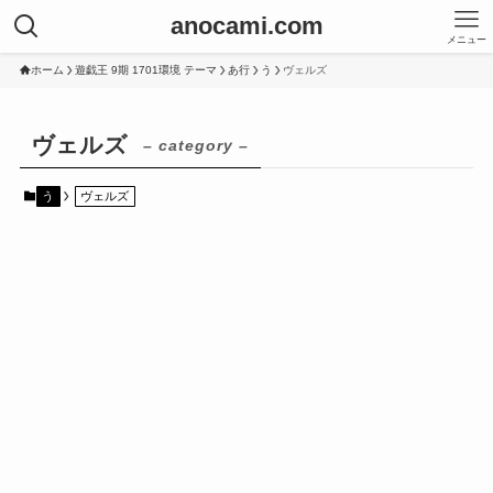
anocami.com
メニュー
ホーム
遊戯王 9期 1701環境 テーマ
あ行
う
ヴェルズ
ヴェルズ
– category –
う
ヴェルズ