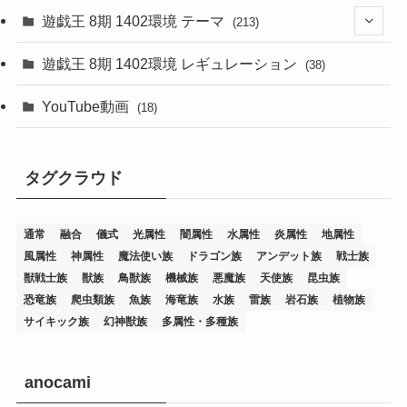
遊戯王 8期 1402環境 テーマ
(213)
(76)
遊戯王 8期 1402環境 レギュレーション
(38)
(19)
(67)
YouTube動画
(18)
(7)
(25)
(54)
(5)
タグクラウド
(36)
(19)
(5)
(47)
(1)
(1)
(1)
(14)
(12)
(32)
(15)
(7)
(2)
(1)
(2)
(2)
(1)
(1)
通常
融合
儀式
光属性
闇属性
水属性
炎属性
地属性
(8)
(4)
(9)
(1)
(1)
(59)
(3)
(1)
(2)
(1)
(3)
(1)
(3)
(1)
(1)
(1)
風属性
神属性
魔法使い族
ドラゴン族
アンデット族
戦士族
獣戦士族
獣族
鳥獣族
機械族
悪魔族
天使族
昆虫族
(12)
(11)
(21)
(5)
(23)
(33)
(12)
(1)
(4)
(1)
(1)
(1)
(4)
(1)
(1)
(2)
(4)
(1)
(2)
(1)
(3)
恐竜族
爬虫類族
魚族
海竜族
水族
雷族
岩石族
植物族
サイキック族
幻神獣族
多属性・多種族
(14)
(1)
(15)
(17)
(7)
(1)
(2)
(2)
(1)
(1)
(1)
(2)
(2)
(2)
(2)
(5)
(5)
(1)
(1)
(1)
(2)
(1)
(1)
(20)
(5)
(7)
(34)
(2)
(2)
(4)
(12)
(1)
(1)
(1)
(2)
(5)
(2)
(3)
(1)
(1)
(1)
(1)
(2)
(1)
(2)
(1)
(1)
(1)
anocami