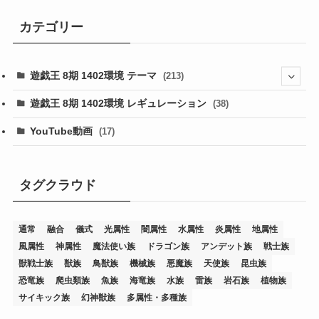
カテゴリー
遊戯王 8期 1402環境 テーマ
(213)
(76)
遊戯王 8期 1402環境 レギュレーション
(38)
(19)
(67)
YouTube動画
(17)
(7)
(25)
(54)
(5)
(36)
(19)
(5)
(47)
(1)
(1)
(1)
タグクラウド
(14)
(12)
(32)
(15)
(7)
(2)
(1)
(2)
(2)
(1)
(1)
通常
融合
儀式
光属性
闇属性
水属性
炎属性
地属性
(8)
(4)
(9)
(1)
(1)
(59)
(3)
(1)
(2)
(1)
(3)
(1)
(3)
(1)
(1)
(1)
風属性
神属性
魔法使い族
ドラゴン族
アンデット族
戦士族
(12)
(11)
(21)
(5)
(23)
(33)
(12)
(1)
(4)
(1)
(1)
(1)
(4)
(1)
(1)
(2)
(4)
(1)
(2)
(1)
(3)
獣戦士族
獣族
鳥獣族
機械族
悪魔族
天使族
昆虫族
恐竜族
爬虫類族
魚族
海竜族
水族
雷族
岩石族
植物族
(14)
(1)
(15)
(17)
(7)
(1)
(2)
(2)
(1)
(1)
(1)
(2)
(2)
(2)
(2)
(5)
(5)
(1)
(1)
(1)
(2)
(1)
(1)
サイキック族
幻神獣族
多属性・多種族
(20)
(5)
(7)
(34)
(2)
(2)
(4)
(12)
(1)
(1)
(1)
(2)
(5)
(2)
(3)
(1)
(1)
(1)
(1)
(2)
(1)
(2)
(1)
(1)
(1)