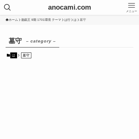
anocami.com
メニュー
ホーム
遊戯王 9期 1701環境 テーマ
は行
は
墓守
墓守
– category –
は
墓守