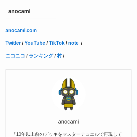
(27)
(1)
(10)
(14)
(24)
(4)
(1)
(3)
(2)
(1)
(11)
(1)
(5)
(4)
(1)
(4)
(3)
(4)
(1)
(2)
(2)
(3)
(2)
(1)
anocami
(2)
(4)
(3)
(1)
(16)
(24)
(4)
(1)
(1)
(1)
(1)
(2)
(1)
(1)
(1)
(5)
(1)
(10)
(1)
(4)
(109)
(3)
(1)
(2)
(1)
(1)
(2)
(1)
anocami.com
(5)
(2)
(1)
(31)
(7)
(1)
(1)
(1)
(1)
(1)
(3)
(1)
(1)
(1)
(3)
(4)
(5)
(2)
(14)
(1)
(28)
(1)
Twitter
/
YouTube
/
TikTok
/
note
/
(1)
(40)
(4)
(1)
(2)
(1)
(1)
(1)
(1)
(2)
(2)
(2)
(3)
(2)
(1)
ニコニコ
/
ランキング
/
村
/
(2)
(15)
(22)
(3)
(1)
(2)
(1)
(1)
(1)
(1)
(1)
(2)
(1)
(1)
(22)
(3)
(4)
(1)
(1)
(7)
(3)
(7)
(1)
(1)
(3)
(1)
(4)
(2)
(2)
(3)
(1)
(3)
(2)
(2)
anocami
(3)
「10年以上前のデッキをマスターデュエルで再現して
(1)