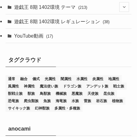
遊戯王 8期 1402環境 テーマ
(213)
(76)
遊戯王 8期 1402環境 レギュレーション
(38)
(19)
(67)
YouTube動画
(17)
(7)
(25)
(54)
(5)
タグクラウド
(36)
(19)
(5)
(47)
(1)
(1)
(1)
(14)
(12)
(32)
(15)
(7)
(2)
(1)
(2)
(2)
(1)
(1)
通常
融合
儀式
光属性
闇属性
水属性
炎属性
地属性
(8)
(4)
(9)
(1)
(1)
(59)
(3)
(1)
(2)
(1)
(3)
(1)
(3)
(1)
(1)
(1)
風属性
神属性
魔法使い族
ドラゴン族
アンデット族
戦士族
獣戦士族
獣族
鳥獣族
機械族
悪魔族
天使族
昆虫族
(12)
(11)
(21)
(5)
(23)
(33)
(12)
(1)
(4)
(1)
(1)
(1)
(4)
(1)
(1)
(2)
(4)
(1)
(2)
(1)
(3)
恐竜族
爬虫類族
魚族
海竜族
水族
雷族
岩石族
植物族
サイキック族
幻神獣族
多属性・多種族
(14)
(1)
(15)
(17)
(7)
(1)
(2)
(2)
(1)
(1)
(1)
(2)
(2)
(2)
(2)
(5)
(5)
(1)
(1)
(1)
(2)
(1)
(1)
(20)
(5)
(7)
(34)
(2)
(2)
(4)
(12)
(1)
(1)
(1)
(2)
(5)
(2)
(3)
(1)
(1)
(1)
(1)
(2)
(1)
(2)
(1)
(1)
(1)
anocami