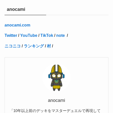
(27)
(1)
(10)
(14)
(24)
(4)
(1)
(3)
(2)
(1)
(11)
(1)
(5)
(4)
(1)
(4)
(3)
(4)
(1)
(2)
(2)
(3)
(2)
(1)
anocami
(2)
(4)
(3)
(1)
(16)
(24)
(4)
(1)
(1)
(1)
(1)
(2)
(1)
(1)
(1)
(5)
(1)
(10)
(1)
(4)
(109)
(3)
(1)
(2)
(1)
(1)
(2)
(1)
anocami.com
(5)
(2)
(1)
(31)
(7)
(1)
(1)
(1)
(1)
(1)
(3)
(1)
(1)
(1)
(3)
(4)
(5)
(2)
(14)
(1)
(28)
(1)
Twitter
/
YouTube
/
TikTok
/
note
/
(1)
(40)
(4)
(1)
(2)
(1)
(1)
(1)
(1)
(2)
(2)
(2)
(3)
(2)
(1)
ニコニコ
/
ランキング
/
村
/
(2)
(15)
(22)
(3)
(1)
(2)
(1)
(1)
(1)
(1)
(1)
(2)
(1)
(1)
(22)
(3)
(4)
(1)
(1)
(7)
(3)
(7)
(1)
(1)
(3)
(1)
(4)
(2)
(2)
(3)
(1)
(3)
(2)
(2)
anocami
(3)
「10年以上前のデッキをマスターデュエルで再現して
(1)