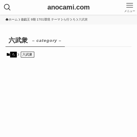
anocami.com
メニュー
ホーム
遊戯王 9期 1701環境 テーマ
ら行
ろ
六武衆
六武衆
– category –
ろ
六武衆