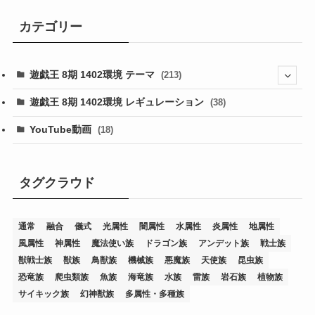
カテゴリー
遊戯王 8期 1402環境 テーマ
(213)
(76)
遊戯王 8期 1402環境 レギュレーション
(38)
(19)
(67)
YouTube動画
(18)
(7)
(25)
(54)
(5)
(36)
(19)
(5)
(47)
(1)
(1)
(1)
タグクラウド
(14)
(12)
(32)
(15)
(7)
(2)
(1)
(2)
(2)
(1)
(1)
通常
融合
儀式
光属性
闇属性
水属性
炎属性
地属性
(8)
(4)
(9)
(1)
(1)
(59)
(3)
(1)
(2)
(1)
(3)
(1)
(3)
(1)
(1)
(1)
風属性
神属性
魔法使い族
ドラゴン族
アンデット族
戦士族
(12)
(11)
(21)
(5)
(23)
(33)
(12)
(1)
(4)
(1)
(1)
(1)
(4)
(1)
(1)
(2)
(4)
(1)
(2)
(1)
(3)
獣戦士族
獣族
鳥獣族
機械族
悪魔族
天使族
昆虫族
恐竜族
爬虫類族
魚族
海竜族
水族
雷族
岩石族
植物族
(14)
(1)
(15)
(17)
(7)
(1)
(2)
(2)
(1)
(1)
(1)
(2)
(2)
(2)
(2)
(5)
(5)
(1)
(1)
(1)
(2)
(1)
(1)
サイキック族
幻神獣族
多属性・多種族
(20)
(5)
(7)
(34)
(2)
(2)
(4)
(12)
(1)
(1)
(1)
(2)
(5)
(2)
(3)
(1)
(1)
(1)
(1)
(2)
(1)
(2)
(1)
(1)
(1)