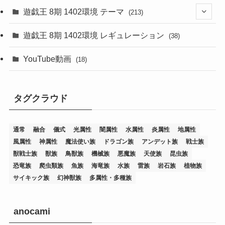
遊戯王 8期 1402環境 テーマ
(213)
(76)
遊戯王 8期 1402環境 レギュレーション
(38)
(19)
(67)
YouTube動画
(18)
(7)
(25)
(54)
(5)
タグクラウド
(36)
(19)
(5)
(47)
(1)
(1)
(1)
(14)
(12)
(32)
(15)
(7)
(2)
(1)
(2)
(2)
(1)
(1)
通常
融合
儀式
光属性
闇属性
水属性
炎属性
地属性
(8)
(4)
(9)
(1)
(1)
(59)
(3)
(1)
(2)
(1)
(3)
(1)
(3)
(1)
(1)
(1)
風属性
神属性
魔法使い族
ドラゴン族
アンデット族
戦士族
獣戦士族
獣族
鳥獣族
機械族
悪魔族
天使族
昆虫族
(12)
(11)
(21)
(5)
(23)
(33)
(12)
(1)
(4)
(1)
(1)
(1)
(4)
(1)
(1)
(2)
(4)
(1)
(2)
(1)
(3)
恐竜族
爬虫類族
魚族
海竜族
水族
雷族
岩石族
植物族
サイキック族
幻神獣族
多属性・多種族
(14)
(1)
(15)
(17)
(7)
(1)
(2)
(2)
(1)
(1)
(1)
(2)
(2)
(2)
(2)
(5)
(5)
(1)
(1)
(1)
(2)
(1)
(1)
(20)
(5)
(7)
(34)
(2)
(2)
(4)
(12)
(1)
(1)
(1)
(2)
(5)
(2)
(3)
(1)
(1)
(1)
(1)
(2)
(1)
(2)
(1)
(1)
(1)
anocami