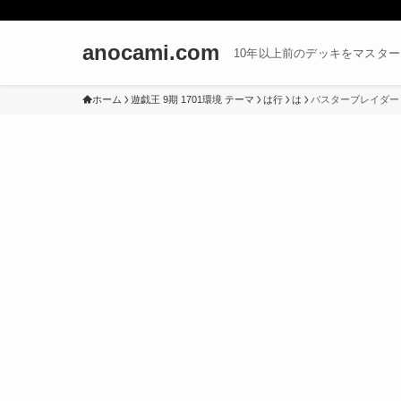
anocami.com
10年以上前のデッキをマスタ
ホーム
遊戯王 9期 1701環境 テーマ
は行
は
バスターブレイダー