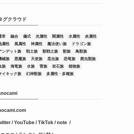
(7)
(25)
(54)
(5)
タグクラウド
(36)
(19)
(5)
(47)
(1)
(1)
(1)
(14)
(12)
(32)
(15)
(7)
(2)
(1)
(2)
(2)
(1)
(1)
通常
融合
儀式
光属性
闇属性
水属性
炎属性
地属性
風属性
神属性
魔法使い族
ドラゴン族
(8)
(4)
(9)
(1)
(1)
(59)
(3)
(1)
(2)
(1)
(3)
(1)
(3)
(1)
(1)
(1)
アンデット族
戦士族
獣戦士族
獣族
鳥獣族
(12)
(11)
(21)
(5)
(23)
(33)
(12)
(1)
(4)
(1)
(1)
(1)
(4)
(1)
(1)
(2)
(4)
(1)
(2)
(1)
(3)
機械族
悪魔族
天使族
昆虫族
恐竜族
爬虫類族
魚族
海竜族
水族
雷族
岩石族
植物族
(14)
(1)
(15)
(17)
(7)
(1)
(2)
(2)
(1)
(1)
(1)
(2)
(2)
(2)
(2)
(5)
(5)
(1)
(1)
(1)
(2)
(1)
(1)
サイキック族
幻神獣族
多属性・多種族
(20)
(5)
(7)
(34)
(2)
(2)
(4)
(12)
(1)
(1)
(1)
(2)
(5)
(2)
(3)
(1)
(1)
(1)
(1)
(2)
(1)
(2)
(1)
(1)
(1)
anocami
(27)
(1)
(10)
(14)
(24)
(4)
(1)
(3)
(2)
(1)
(11)
(1)
(5)
(4)
(1)
(4)
(3)
(4)
(1)
(2)
(2)
(3)
(2)
(1)
(2)
(4)
(3)
(1)
(16)
(24)
(4)
(1)
(1)
(1)
(1)
(2)
(1)
(1)
(1)
(5)
(1)
(10)
(1)
(4)
(109)
(3)
(1)
(2)
(1)
(1)
(2)
(1)
nocami.com
(5)
(2)
(1)
(31)
(7)
(1)
(1)
(1)
(1)
(1)
(3)
(1)
(1)
(1)
(3)
(4)
(5)
(2)
(14)
(1)
(28)
(1)
itter
/
YouTube
/
TikTok
/
note
/