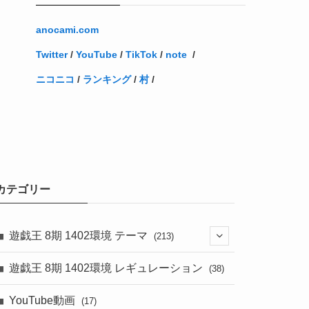
anocami.com
Twitter
/
YouTube
/
TikTok
/
note
/
ニコニコ
/
ランキング
/
村
/
カテゴリー
遊戯王 8期 1402環境 テーマ
(213)
(76)
遊戯王 8期 1402環境 レギュレーション
(38)
(19)
(67)
YouTube動画
(17)