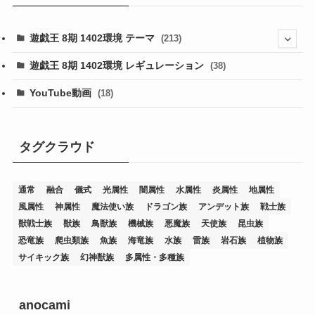
遊戯王 8期 1402環境 テーマ
(213)
(76)
遊戯王 8期 1402環境 レギュレーション
(38)
(19)
(67)
YouTube動画
(18)
(7)
(25)
(54)
(5)
(36)
(19)
(5)
(47)
(1)
(1)
(1)
タグクラウド
(14)
(12)
(32)
(15)
(7)
(2)
(1)
(2)
(2)
(1)
(1)
通常
融合
儀式
光属性
闇属性
水属性
炎属性
地属性
(8)
(4)
(9)
(1)
(1)
(59)
(3)
(1)
(2)
(1)
(3)
(1)
(3)
(1)
(1)
(1)
風属性
神属性
魔法使い族
ドラゴン族
アンデット族
戦士族
(12)
(11)
(21)
(5)
(23)
(33)
(12)
(1)
(4)
(1)
(1)
(1)
(4)
(1)
(1)
(2)
(4)
(1)
(2)
(1)
(3)
獣戦士族
獣族
鳥獣族
機械族
悪魔族
天使族
昆虫族
恐竜族
爬虫類族
魚族
海竜族
水族
雷族
岩石族
植物族
(14)
(1)
(15)
(17)
(7)
(1)
(2)
(2)
(1)
(1)
(1)
(2)
(2)
(2)
(2)
(5)
(5)
(1)
(1)
(1)
(2)
(1)
(1)
サイキック族
幻神獣族
多属性・多種族
(20)
(5)
(7)
(34)
(2)
(2)
(4)
(12)
(1)
(1)
(1)
(2)
(5)
(2)
(3)
(1)
(1)
(1)
(1)
(2)
(1)
(2)
(1)
(1)
(1)
(27)
(1)
(10)
(14)
(24)
(4)
(1)
(3)
(2)
(1)
(11)
(1)
(5)
(4)
(1)
(4)
(3)
(4)
(1)
(2)
(2)
(3)
(2)
(1)
anocami