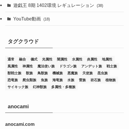
(76)
遊戯王 8期 1402環境 レギュレーション
(38)
(19)
(67)
YouTube動画
(18)
(7)
(25)
(54)
(5)
タグクラウド
(36)
(19)
(5)
(47)
(1)
(1)
(1)
(14)
(12)
(32)
(15)
(7)
(2)
(1)
(2)
(2)
(1)
(1)
通常
融合
儀式
光属性
闇属性
水属性
炎属性
地属性
(8)
(4)
(9)
(1)
(1)
(59)
(3)
(1)
(2)
(1)
(3)
(1)
(3)
(1)
(1)
(1)
風属性
神属性
魔法使い族
ドラゴン族
アンデット族
戦士族
獣戦士族
獣族
鳥獣族
機械族
悪魔族
天使族
昆虫族
(12)
(11)
(21)
(5)
(23)
(33)
(12)
(1)
(4)
(1)
(1)
(1)
(4)
(1)
(1)
(2)
(4)
(1)
(2)
(1)
(3)
恐竜族
爬虫類族
魚族
海竜族
水族
雷族
岩石族
植物族
サイキック族
幻神獣族
多属性・多種族
(14)
(1)
(15)
(17)
(7)
(1)
(2)
(2)
(1)
(1)
(1)
(2)
(2)
(2)
(2)
(5)
(5)
(1)
(1)
(1)
(2)
(1)
(1)
(20)
(5)
(7)
(34)
(2)
(2)
(4)
(12)
(1)
(1)
(1)
(2)
(5)
(2)
(3)
(1)
(1)
(1)
(1)
(2)
(1)
(2)
(1)
(1)
(1)
anocami
(27)
(1)
(10)
(14)
(24)
(4)
(1)
(3)
(2)
(1)
(11)
(1)
(5)
(4)
(1)
(4)
(3)
(4)
(1)
(2)
(2)
(3)
(2)
(1)
anocami.com
(2)
(4)
(3)
(1)
(16)
(24)
(4)
(1)
(1)
(1)
(1)
(2)
(1)
(1)
(1)
(5)
(1)
(10)
(1)
(4)
(109)
(3)
(1)
(2)
(1)
(1)
(2)
(1)