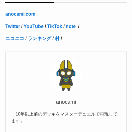
(2)
(4)
(3)
(1)
(16)
(24)
(4)
(1)
(1)
(1)
(1)
(2)
(1)
(1)
(1)
(5)
(1)
(10)
(1)
(4)
(109)
(3)
(1)
(2)
(1)
(1)
(2)
(1)
anocami.com
(5)
(2)
(1)
(31)
(7)
(1)
(1)
(1)
(1)
(1)
(3)
(1)
(1)
(1)
(3)
(4)
(5)
(2)
(14)
(1)
(28)
(1)
Twitter
/
YouTube
/
TikTok
/
note
/
(1)
(40)
(4)
(1)
(2)
(1)
(1)
(1)
(1)
(2)
(2)
(2)
(3)
(2)
(1)
ニコニコ
/
ランキング
/
村
/
(2)
(15)
(22)
(3)
(1)
(2)
(1)
(1)
(1)
(1)
(1)
(2)
(1)
(1)
(22)
(3)
(4)
(1)
(1)
(7)
(3)
(7)
(1)
(1)
(3)
(1)
(4)
(2)
(2)
(3)
(1)
(3)
(2)
(2)
anocami
(3)
「10年以上前のデッキをマスターデュエルで再現して
(1)
ます」