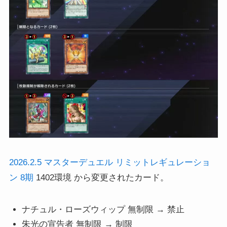
2026.2.5 マスターデュエル リミットレギュレーショ
ン 8期
1402環境 から変更されたカード。
ナチュル・ローズウィップ 無制限 → 禁止
朱光の宣告者 無制限 → 制限