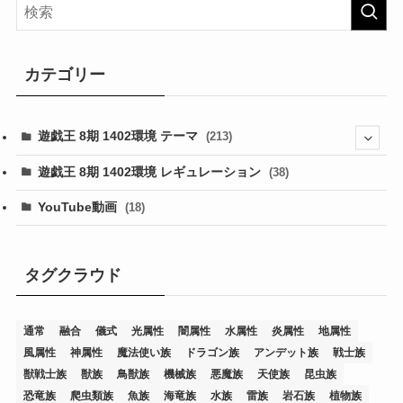
カテゴリー
遊戯王 8期 1402環境 テーマ
(213)
(76)
遊戯王 8期 1402環境 レギュレーション
(38)
(19)
(67)
YouTube動画
(18)
(7)
(25)
(54)
(5)
(36)
(19)
(5)
(47)
(1)
(1)
(1)
タグクラウド
(14)
(12)
(32)
(15)
(7)
(2)
(1)
(2)
(2)
(1)
(1)
通常
融合
儀式
光属性
闇属性
水属性
炎属性
地属性
(8)
(4)
(9)
(1)
(1)
(59)
(3)
(1)
(2)
(1)
(3)
(1)
(3)
(1)
(1)
(1)
風属性
神属性
魔法使い族
ドラゴン族
アンデット族
戦士族
(12)
(11)
(21)
(5)
(23)
(33)
(12)
(1)
(4)
(1)
(1)
(1)
(4)
(1)
(1)
(2)
(4)
(1)
(2)
(1)
(3)
獣戦士族
獣族
鳥獣族
機械族
悪魔族
天使族
昆虫族
恐竜族
爬虫類族
魚族
海竜族
水族
雷族
岩石族
植物族