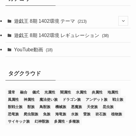
遊戯王 8期 1402環境 テーマ
(213)
(76)
遊戯王 8期 1402環境 レギュレーション
(38)
(19)
(67)
YouTube動画
(18)
(7)
(25)
(54)
(5)
タグクラウド
(36)
(19)
(5)
(47)
(1)
(1)
(1)
(14)
(12)
(32)
(15)
(7)
(2)
(1)
(2)
(2)
(1)
(1)
通常
融合
儀式
光属性
闇属性
水属性
炎属性
地属性
(8)
(4)
(9)
(1)
(1)
(59)
(3)
(1)
(2)
(1)
(3)
(1)
(3)
(1)
(1)
(1)
風属性
神属性
魔法使い族
ドラゴン族
アンデット族
戦士族
獣戦士族
獣族
鳥獣族
機械族
悪魔族
天使族
昆虫族
(12)
(11)
(21)
(5)
(23)
(33)
(12)
(1)
(4)
(1)
(1)
(1)
(4)
(1)
(1)
(2)
(4)
(1)
(2)
(1)
(3)
恐竜族
爬虫類族
魚族
海竜族
水族
雷族
岩石族
植物族
サイキック族
幻神獣族
多属性・多種族
(14)
(1)
(15)
(17)
(7)
(1)
(2)
(2)
(1)
(1)
(1)
(2)
(2)
(2)
(2)
(5)
(5)
(1)
(1)
(1)
(2)
(1)
(1)