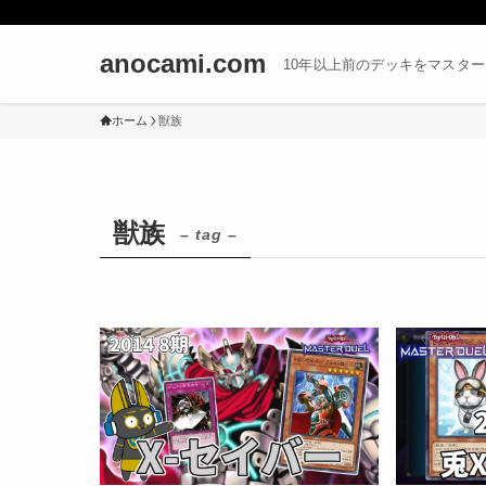
anocami.com
10年以上前のデッキをマスタ
ホーム
獣族
獣族
– tag –