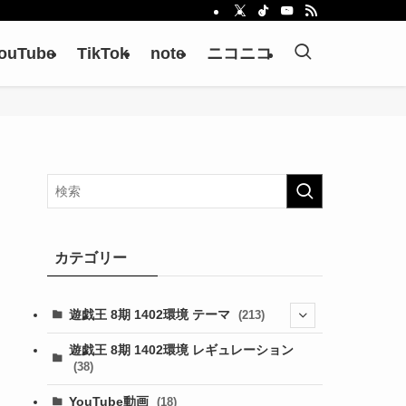
ouTube
TikTok
note
ニコニコ
カテゴリー
遊戯王 8期 1402環境 テーマ
(213)
(76)
遊戯王 8期 1402環境 レギュレーション
(38)
(19)
(67)
YouTube動画
(18)