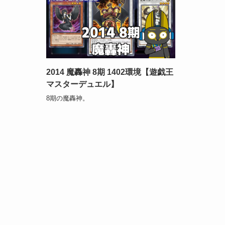
2014 魔轟神 8期 1402環境【遊戯王
マスターデュエル】
8期の魔轟神。