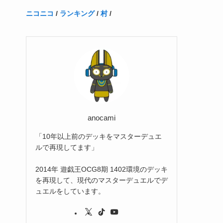
(1)
(1)
(22)
(3)
(4)
(1)
(1)
(7)
(3)
(7)
ニコニコ
/
ランキング
/
村
/
(1)
(1)
(3)
(1)
(4)
(2)
(2)
(3)
(1)
(3)
(2)
(2)
(3)
(1)
anocami
「10年以上前のデッキをマスターデュエ
ルで再現してます」
2014年 遊戯王OCG8期 1402環境のデッキ
を再現して、現代のマスターデュエルでデ
ュエルをしています。