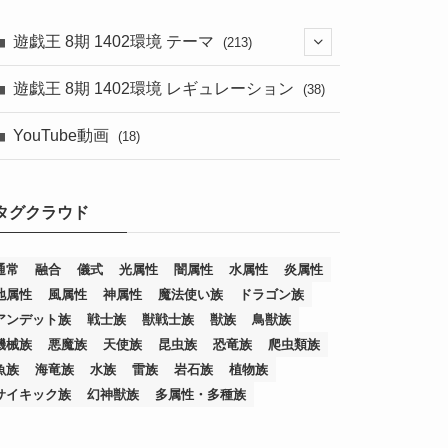
遊戯王 8期 1402環境 テーマ
(213)
(76)
遊戯王 8期 1402環境 レギュレーション
(38)
(19)
(67)
YouTube動画
(18)
(7)
(25)
(54)
(5)
タグクラウド
(36)
(19)
(5)
(47)
(1)
(1)
(1)
(14)
(12)
(32)
(15)
(7)
(2)
(1)
(2)
(2)
(1)
(1)
通常
融合
儀式
光属性
闇属性
水属性
炎属性
地属性
風属性
神属性
魔法使い族
ドラゴン族
(8)
(4)
(9)
(1)
(1)
(59)
(3)
(1)
(2)
(1)
(3)
(1)
(3)
(1)
(1)
(1)
アンデット族
戦士族
獣戦士族
獣族
鳥獣族
(12)
(11)
(21)
(5)
(23)
(33)
(12)
(1)
(4)
(1)
(1)
(1)
(4)
(1)
(1)
(2)
(4)
(1)
(2)
(1)
(3)
機械族
悪魔族
天使族
昆虫族
恐竜族
爬虫類族
魚族
海竜族
水族
雷族
岩石族
植物族
(14)
(1)
(15)
(17)
(7)
(1)
(2)
(2)
(1)
(1)
(1)
(2)
(2)
(2)
(2)
(5)
(5)
(1)
(1)
(1)
(2)
(1)
(1)
サイキック族
幻神獣族
多属性・多種族
(20)
(5)
(7)
(34)
(2)
(2)
(4)
(12)
(1)
(1)
(1)
(2)
(5)
(2)
(3)
(1)
(1)
(1)
(1)
(2)
(1)
(2)
(1)
(1)
(1)