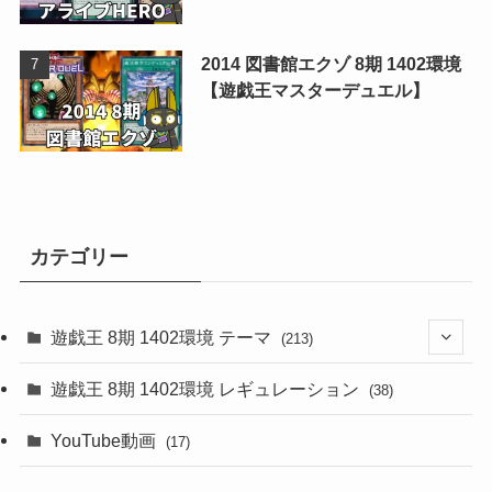
2014 図書館エクゾ 8期 1402環境
【遊戯王マスターデュエル】
カテゴリー
遊戯王 8期 1402環境 テーマ
(213)
(76)
遊戯王 8期 1402環境 レギュレーション
(38)
(19)
(67)
YouTube動画
(17)
(7)
(25)
(54)
(5)