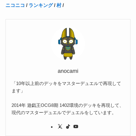
ニコニコ
/
ランキング
/
村
/
(2)
(15)
(22)
(3)
(1)
(2)
(1)
(1)
(1)
(1)
(1)
(2)
(1)
(1)
(22)
(3)
(4)
(1)
(1)
(7)
(3)
(7)
(1)
(1)
(3)
(1)
(4)
(2)
(2)
(3)
(1)
(3)
(2)
(2)
anocami
(3)
「10年以上前のデッキをマスターデュエルで再現して
(1)
ます」
2014年 遊戯王OCG8期 1402環境のデッキを再現して、
現代のマスターデュエルでデュエルをしています。