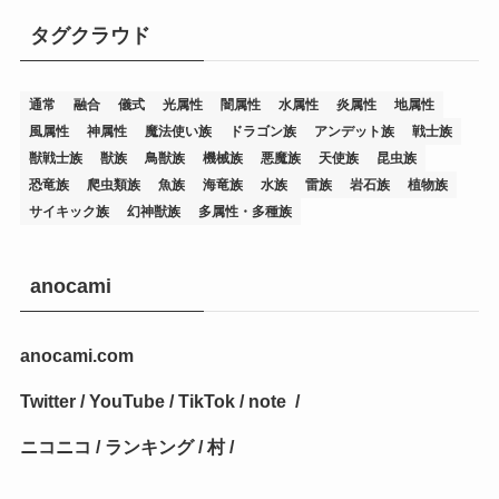
タグクラウド
(36)
(19)
(5)
(47)
(1)
(1)
(1)
(14)
(12)
(32)
(15)
(7)
(2)
(1)
(2)
(2)
(1)
(1)
通常
融合
儀式
光属性
闇属性
水属性
炎属性
地属性
(8)
(4)
(9)
(1)
(1)
(59)
(3)
(1)
(2)
(1)
(3)
(1)
(3)
(1)
(1)
(1)
風属性
神属性
魔法使い族
ドラゴン族
アンデット族
戦士族
獣戦士族
獣族
鳥獣族
機械族
悪魔族
天使族
昆虫族
(12)
(11)
(21)
(5)
(23)
(33)
(12)
(1)
(4)
(1)
(1)
(1)
(4)
(1)
(1)
(2)
(4)
(1)
(2)
(1)
(3)
恐竜族
爬虫類族
魚族
海竜族
水族
雷族
岩石族
植物族
サイキック族
幻神獣族
多属性・多種族
(14)
(1)
(15)
(17)
(7)
(1)
(2)
(2)
(1)
(1)
(1)
(2)
(2)
(2)
(2)
(5)
(5)
(1)
(1)
(1)
(2)
(1)
(1)
(20)
(5)
(7)
(34)
(2)
(2)
(4)
(12)
(1)
(1)
(1)
(2)
(5)
(2)
(3)
(1)
(1)
(1)
(1)
(2)
(1)
(2)
(1)
(1)
(1)
anocami
(27)
(1)
(10)
(14)
(24)
(4)
(1)
(3)
(2)
(1)
(11)
(1)
(5)
(4)
(1)
(4)
(3)
(4)
(1)
(2)
(2)
(3)
(2)
(1)
anocami.com
(2)
(4)
(3)
(1)
(16)
(24)
(4)
(1)
(1)
(1)
(1)
(2)
(1)
(1)
(1)
(5)
(1)
(10)
(1)
(4)
(109)
(3)
(1)
(2)
(1)
(1)
(2)
(1)
Twitter
/
YouTube
/
TikTok
/
note
/
(5)
(2)
(1)
(31)
(7)
(1)
(1)
(1)
(1)
(1)
(3)
(1)
(1)
(1)
(3)
(4)
(5)
(2)
(14)
(1)
(28)
(1)
ニコニコ
/
ランキング
/
村
/
(1)
(40)
(4)
(1)
(2)
(1)
(1)
(1)
(1)
(2)
(2)
(2)
(3)
(2)
(1)