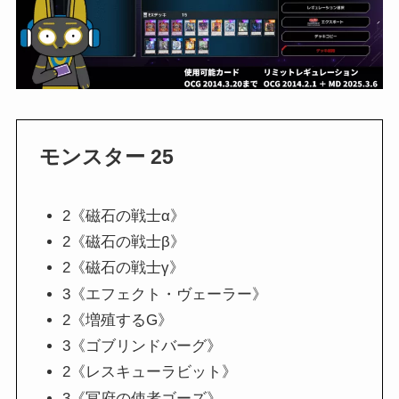
モンスター 25
2《磁石の戦士α》
2《磁石の戦士β》
2《磁石の戦士γ》
3《エフェクト・ヴェーラー》
2《増殖するG》
3《ゴブリンドバーグ》
2《レスキューラビット》
3《冥府の使者ゴーズ》