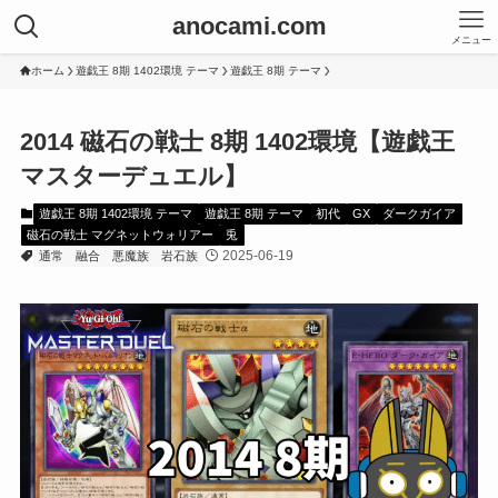
anocami.com
メニュー
ホーム
遊戯王 8期 1402環境 テーマ
遊戯王 8期 テーマ
2014 磁石の戦士 8期 1402環境【遊戯王
マスターデュエル】
遊戯王 8期 1402環境 テーマ
遊戯王 8期 テーマ
初代
GX
ダークガイア
磁石の戦士 マグネットウォリアー
兎
2025-06-19
通常
融合
悪魔族
岩石族