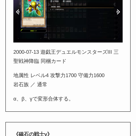
2000-07-13 遊戯王デュエルモンスターズIII 三
聖戦神降臨 同梱カード
地属性 レベル4 攻撃力1700 守備力1600
岩石族 ／ 通常
α、β、γで変形合体する。
《磁石の戦士γ》