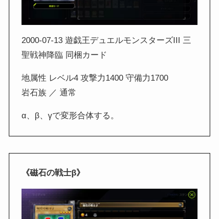
2000-07-13 遊戯王デュエルモンスターズIII 三
聖戦神降臨 同梱カード
地属性 レベル4 攻撃力1400 守備力1700
岩石族 ／ 通常
α、β、γで変形合体する。
《磁石の戦士β》