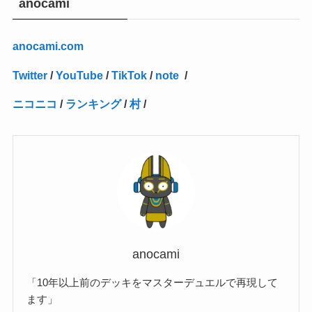
anocami
(2)
(4)
(3)
(1)
(16)
(24)
(4)
(1)
(1)
(1)
(1)
(2)
(1)
(1)
(1)
(5)
(1)
(10)
(1)
(4)
(109)
(3)
(1)
(2)
(1)
(1)
(2)
(1)
anocami.com
(5)
(2)
(1)
(31)
(7)
(1)
(1)
(1)
(1)
(1)
(3)
(1)
(1)
(1)
(3)
(4)
(5)
(2)
(14)
(1)
(28)
(1)
Twitter
/
YouTube
/
TikTok
/
note
/
(1)
(40)
(4)
(1)
(2)
(1)
(1)
(1)
(1)
(2)
(2)
(2)
(3)
(2)
(1)
ニコニコ
/
ランキング
/
村
/
(2)
(15)
(22)
(3)
(1)
(2)
(1)
(1)
(1)
(1)
(1)
(2)
(1)
(1)
(22)
(3)
(4)
(1)
(1)
(7)
(3)
(7)
(1)
(1)
(3)
(1)
(4)
(2)
(2)
(3)
(1)
(3)
(2)
(2)
anocami
(3)
「10年以上前のデッキをマスターデュエルで再現して
(1)
ます」