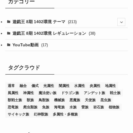
カテゴリー
遊戯王 8期 1402環境 テーマ
(213)
(76)
遊戯王 8期 1402環境 レギュレーション
(38)
(19)
(67)
YouTube動画
(17)
(7)
(25)
(54)
(5)
(36)
(19)
(5)
(47)
(1)
(1)
(1)
タグクラウド
(14)
(12)
(32)
(15)
(7)
(2)
(1)
(2)
(2)
(1)
(1)
通常
融合
儀式
光属性
闇属性
水属性
炎属性
地属性
(8)
(4)
(9)
(1)
(1)
(59)
(3)
(1)
(2)
(1)
(3)
(1)
(3)
(1)
(1)
(1)
風属性
神属性
魔法使い族
ドラゴン族
アンデット族
戦士族
(12)
(11)
(21)
(5)
(23)
(33)
(12)
(1)
(4)
(1)
(1)
(1)
(4)
(1)
(1)
(2)
(4)
(1)
(2)
(1)
(3)
獣戦士族
獣族
鳥獣族
機械族
悪魔族
天使族
昆虫族
恐竜族
爬虫類族
魚族
海竜族
水族
雷族
岩石族
植物族
(14)
(1)
(15)
(17)
(7)
(1)
(2)
(2)
(1)
(1)
(1)
(2)
(2)
(2)
(2)
(5)
(5)
(1)
(1)
(1)
(2)
(1)
(1)
サイキック族
幻神獣族
多属性・多種族
(20)
(5)
(7)
(34)
(2)
(2)
(4)
(12)
(1)
(1)
(1)
(2)
(5)
(2)
(3)
(1)
(1)
(1)
(1)
(2)
(1)
(2)
(1)
(1)
(1)
(27)
(1)
(10)
(14)
(24)
(4)
(1)
(3)
(2)
(1)
(11)
(1)
(5)
(4)
(1)
(4)
(3)
(4)
(1)
(2)
(2)
(3)
(2)
(1)