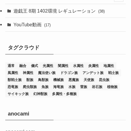
(76)
遊戯王 8期 1402環境 レギュレーション
(38)
(19)
(67)
YouTube動画
(17)
(7)
(25)
(54)
(5)
タグクラウド
(36)
(19)
(5)
(47)
(1)
(1)
(1)
(14)
(12)
(32)
(15)
(7)
(2)
(1)
(2)
(2)
(1)
(1)
通常
融合
儀式
光属性
闇属性
水属性
炎属性
地属性
(8)
(4)
(9)
(1)
(1)
(59)
(3)
(1)
(2)
(1)
(3)
(1)
(3)
(1)
(1)
(1)
風属性
神属性
魔法使い族
ドラゴン族
アンデット族
戦士族
獣戦士族
獣族
鳥獣族
機械族
悪魔族
天使族
昆虫族
(12)
(11)
(21)
(5)
(23)
(33)
(12)
(1)
(4)
(1)
(1)
(1)
(4)
(1)
(1)
(2)
(4)
(1)
(2)
(1)
(3)
恐竜族
爬虫類族
魚族
海竜族
水族
雷族
岩石族
植物族
サイキック族
幻神獣族
多属性・多種族
(14)
(1)
(15)
(17)
(7)
(1)
(2)
(2)
(1)
(1)
(1)
(2)
(2)
(2)
(2)
(5)
(5)
(1)
(1)
(1)
(2)
(1)
(1)
(20)
(5)
(7)
(34)
(2)
(2)
(4)
(12)
(1)
(1)
(1)
(2)
(5)
(2)
(3)
(1)
(1)
(1)
(1)
(2)
(1)
(2)
(1)
(1)
(1)
anocami
(27)
(1)
(10)
(14)
(24)
(4)
(1)
(3)
(2)
(1)
(11)
(1)
(5)
(4)
(1)
(4)
(3)
(4)
(1)
(2)
(2)
(3)
(2)
(1)