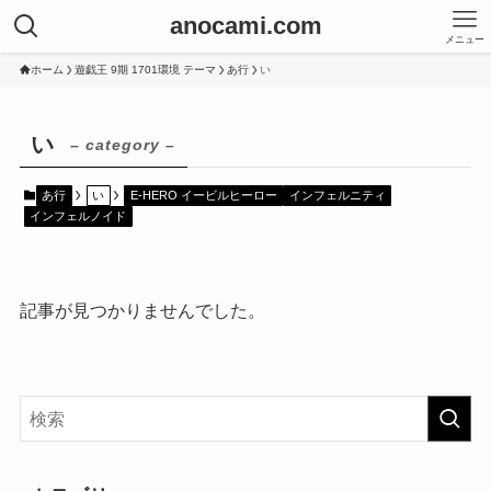
anocami.com
メニュー
ホーム
遊戯王 9期 1701環境 テーマ
あ行
い
い
– category –
あ行
い
E-HERO イービルヒーロー
インフェルニティ
インフェルノイド
記事が見つかりませんでした。