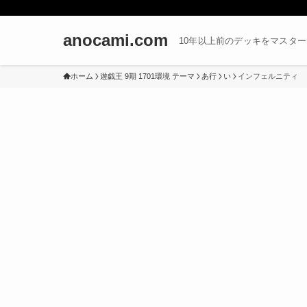
anocami.com
10年以上前のデッキをマスタ
ホーム
遊戯王 9期 1701環境 テーマ
あ行
い
インフェルニティ