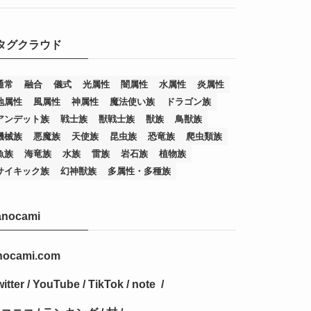
(7)
(25)
(54)
(5)
タグクラウド
(36)
(19)
(5)
(47)
(1)
(1)
(1)
(14)
(12)
(32)
(15)
(7)
(2)
(1)
(2)
(2)
(1)
(1)
通常
融合
儀式
光属性
闇属性
水属性
炎属性
地属性
風属性
神属性
魔法使い族
ドラゴン族
(8)
(4)
(9)
(1)
(1)
(59)
(3)
(1)
(2)
(1)
(3)
(1)
(3)
(1)
(1)
(1)
アンデット族
戦士族
獣戦士族
獣族
鳥獣族
(12)
(11)
(21)
(5)
(23)
(33)
(12)
(1)
(4)
(1)
(1)
(1)
(4)
(1)
(1)
(2)
(4)
(1)
(2)
(1)
(3)
機械族
悪魔族
天使族
昆虫族
恐竜族
爬虫類族
魚族
海竜族
水族
雷族
岩石族
植物族
(14)
(1)
(15)
(17)
(7)
(1)
(2)
(2)
(1)
(1)
(1)
(2)
(2)
(2)
(2)
(5)
(5)
(1)
(1)
(1)
(2)
(1)
(1)
サイキック族
幻神獣族
多属性・多種族
(20)
(5)
(7)
(34)
(2)
(2)
(4)
(12)
(1)
(1)
(1)
(2)
(5)
(2)
(3)
(1)
(1)
(1)
(1)
(2)
(1)
(2)
(1)
(1)
(1)
anocami
(27)
(1)
(10)
(14)
(24)
(4)
(1)
(3)
(2)
(1)
(11)
(1)
(5)
(4)
(1)
(4)
(3)
(4)
(1)
(2)
(2)
(3)
(2)
(1)
(2)
(4)
(3)
(1)
(16)
(24)
(4)
(1)
(1)
(1)
(1)
(2)
(1)
(1)
(1)
(5)
(1)
(10)
(1)
(4)
(109)
(3)
(1)
(2)
(1)
(1)
(2)
(1)
nocami.com
(5)
(2)
(1)
(31)
(7)
(1)
(1)
(1)
(1)
(1)
(3)
(1)
(1)
(1)
(3)
(4)
(5)
(2)
(14)
(1)
(28)
(1)
itter
/
YouTube
/
TikTok
/
note
/