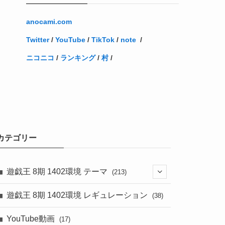
anocami.com
Twitter
/
YouTube
/
TikTok
/
note
/
ニコニコ
/
ランキング
/
村
/
カテゴリー
遊戯王 8期 1402環境 テーマ
(213)
(76)
遊戯王 8期 1402環境 レギュレーション
(38)
(19)
(67)
YouTube動画
(17)