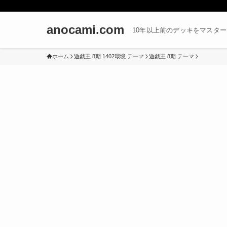
anocami.com
10年以上前のデッキをマスタ
ホーム
遊戯王 8期 1402環境 テーマ
遊戯王 8期 テーマ