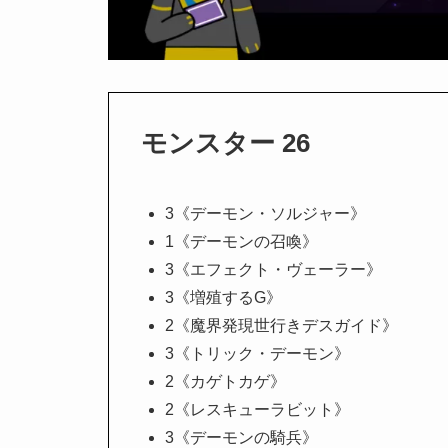
モンスター 26
3《デーモン・ソルジャー》
1《デーモンの召喚》
3《エフェクト・ヴェーラー》
3《増殖するG》
2《魔界発現世行きデスガイド》
3《トリック・デーモン》
2《カゲトカゲ》
2《レスキューラビット》
3《デーモンの騎兵》