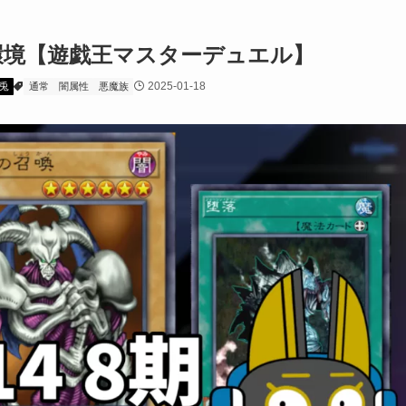
402環境【遊戯王マスターデュエル】
2025-01-18
兎
通常
闇属性
悪魔族