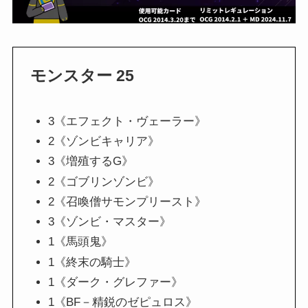
モンスター 25
3《エフェクト・ヴェーラー》
2《ゾンビキャリア》
3《増殖するG》
2《ゴブリンゾンビ》
2《召喚僧サモンプリースト》
3《ゾンビ・マスター》
1《馬頭鬼》
1《終末の騎士》
1《ダーク・グレファー》
1《BF－精鋭のゼピュロス》