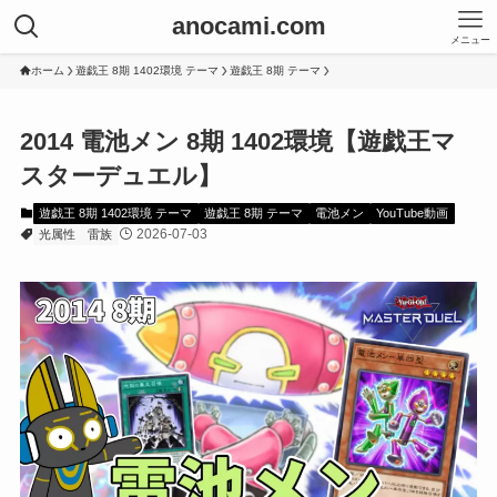
anocami.com
メニュー
ホーム
遊戯王 8期 1402環境 テーマ
遊戯王 8期 テーマ
2014 電池メン 8期 1402環境【遊戯王マ
スターデュエル】
遊戯王 8期 1402環境 テーマ
遊戯王 8期 テーマ
電池メン
YouTube動画
2026-07-03
光属性
雷族