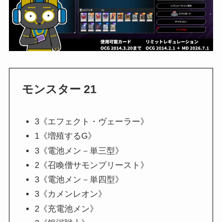
モンスター 21
3《エフェクト・ヴェーラー》
1《増殖するG》
3《電池メン－単三型》
2《召喚僧サモンプリースト》
3《電池メン－単四型》
3《カメンレオン》
2《充電池メン》