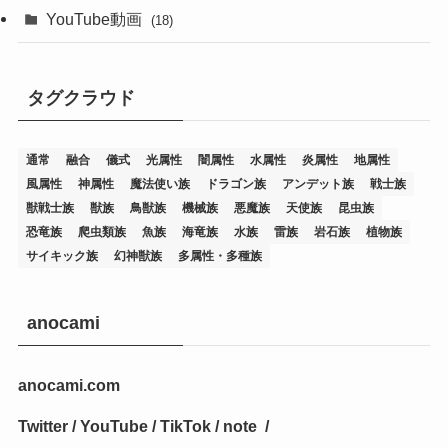
(19)
(67)
YouTube動画
(18)
(7)
(25)
(54)
(5)
タグクラウド
(36)
(19)
(5)
(47)
(1)
(1)
(1)
(14)
(12)
(32)
(15)
(7)
(2)
(1)
(2)
(2)
(1)
(1)
通常
融合
儀式
光属性
闇属性
水属性
炎属性
地属性
(8)
(4)
(9)
(1)
(1)
(59)
(3)
(1)
(2)
(1)
(3)
(1)
(3)
(1)
(1)
(1)
風属性
神属性
魔法使い族
ドラゴン族
アンデット族
戦士族
獣戦士族
獣族
鳥獣族
機械族
悪魔族
天使族
昆虫族
(12)
(11)
(21)
(5)
(23)
(33)
(12)
(1)
(4)
(1)
(1)
(1)
(4)
(1)
(1)
(2)
(4)
(1)
(2)
(1)
(3)
恐竜族
爬虫類族
魚族
海竜族
水族
雷族
岩石族
植物族
サイキック族
幻神獣族
多属性・多種族
(14)
(1)
(15)
(17)
(7)
(1)
(2)
(2)
(1)
(1)
(1)
(2)
(2)
(2)
(2)
(5)
(5)
(1)
(1)
(1)
(2)
(1)
(1)
(20)
(5)
(7)
(34)
(2)
(2)
(4)
(12)
(1)
(1)
(1)
(2)
(5)
(2)
(3)
(1)
(1)
(1)
(1)
(2)
(1)
(2)
(1)
(1)
(1)
anocami
(27)
(1)
(10)
(14)
(24)
(4)
(1)
(3)
(2)
(1)
(11)
(1)
(5)
(4)
(1)
(4)
(3)
(4)
(1)
(2)
(2)
(3)
(2)
(1)
anocami.com
(2)
(4)
(3)
(1)
(16)
(24)
(4)
(1)
(1)
(1)
(1)
(2)
(1)
(1)
(1)
(5)
(1)
(10)
(1)
(4)
(109)
(3)
(1)
(2)
(1)
(1)
(2)
(1)
Twitter
/
YouTube
/
TikTok
/
note
/
(5)
(2)
(1)
(31)
(7)
(1)
(1)
(1)
(1)
(1)
(3)
(1)
(1)
(1)
(3)
(4)
(5)
(2)
(14)
(1)
(28)
(1)