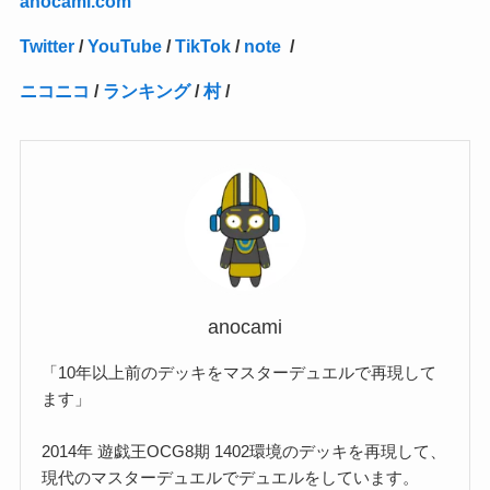
anocami.com
(5)
(2)
(1)
(31)
(7)
(1)
(1)
(1)
(1)
(1)
(3)
(1)
(1)
(1)
(3)
(4)
(5)
(2)
(14)
(1)
(28)
(1)
Twitter
/
YouTube
/
TikTok
/
note
/
(1)
(40)
(4)
(1)
(2)
(1)
(1)
(1)
(1)
(2)
(2)
(2)
(3)
(2)
(1)
ニコニコ
/
ランキング
/
村
/
(2)
(15)
(22)
(3)
(1)
(2)
(1)
(1)
(1)
(1)
(1)
(2)
(1)
(1)
(22)
(3)
(4)
(1)
(1)
(7)
(3)
(7)
(1)
(1)
(3)
(1)
(4)
(2)
(2)
(3)
(1)
(3)
(2)
(2)
anocami
(3)
「10年以上前のデッキをマスターデュエルで再現して
(1)
ます」
2014年 遊戯王OCG8期 1402環境のデッキを再現して、
現代のマスターデュエルでデュエルをしています。