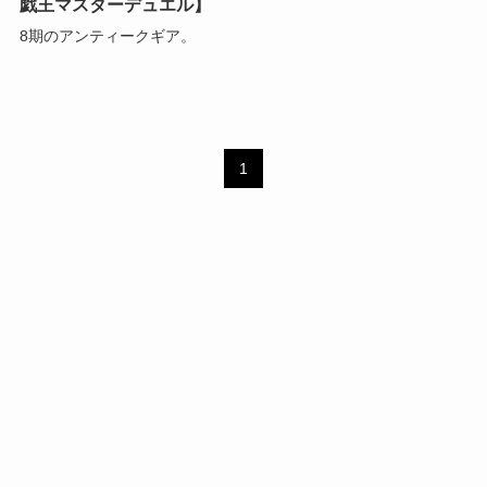
戯王マスターデュエル】
8期のアンティークギア。
1