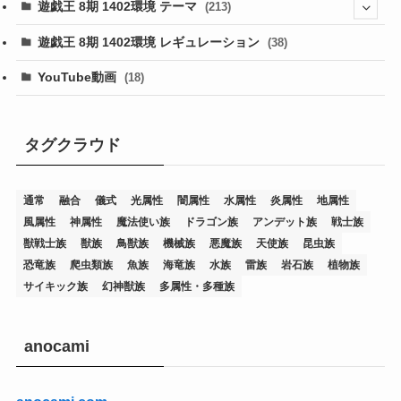
遊戯王 8期 1402環境 テーマ
(213)
(76)
遊戯王 8期 1402環境 レギュレーション
(38)
(19)
(67)
YouTube動画
(18)
(7)
(25)
(54)
(5)
(36)
(19)
(5)
(47)
(1)
(1)
(1)
タグクラウド
(14)
(12)
(32)
(15)
(7)
(2)
(1)
(2)
(2)
(1)
(1)
通常
融合
儀式
光属性
闇属性
水属性
炎属性
地属性
(8)
(4)
(9)
(1)
(1)
(59)
(3)
(1)
(2)
(1)
(3)
(1)
(3)
(1)
(1)
(1)
風属性
神属性
魔法使い族
ドラゴン族
アンデット族
戦士族
(12)
(11)
(21)
(5)
(23)
(33)
(12)
(1)
(4)
(1)
(1)
(1)
(4)
(1)
(1)
(2)
(4)
(1)
(2)
(1)
(3)
獣戦士族
獣族
鳥獣族
機械族
悪魔族
天使族
昆虫族
恐竜族
爬虫類族
魚族
海竜族
水族
雷族
岩石族
植物族
(14)
(1)
(15)
(17)
(7)
(1)
(2)
(2)
(1)
(1)
(1)
(2)
(2)
(2)
(2)
(5)
(5)
(1)
(1)
(1)
(2)
(1)
(1)
サイキック族
幻神獣族
多属性・多種族
(20)
(5)
(7)
(34)
(2)
(2)
(4)
(12)
(1)
(1)
(1)
(2)
(5)
(2)
(3)
(1)
(1)
(1)
(1)
(2)
(1)
(2)
(1)
(1)
(1)
(27)
(1)
(10)
(14)
(24)
(4)
(1)
(3)
(2)
(1)
(11)
(1)
(5)
(4)
(1)
(4)
(3)
(4)
(1)
(2)
(2)
(3)
(2)
(1)
anocami
(2)
(4)
(3)
(1)
(16)
(24)
(4)
(1)
(1)
(1)
(1)
(2)
(1)
(1)
(1)
(5)
(1)
(10)
(1)
(4)
(109)
(3)
(1)
(2)
(1)
(1)
(2)
(1)